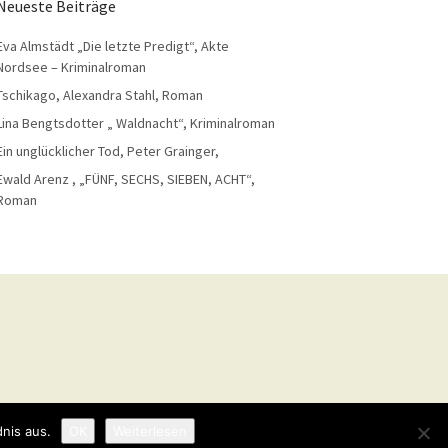
Neueste Beiträge
Eva Almstädt „Die letzte Predigt“, Akte
Nordsee – Kriminalroman
Tschikago, Alexandra Stahl, Roman
Lina Bengtsdotter „ Waldnacht“, Kriminalroman
Ein unglücklicher Tod, Peter Grainger,
Ewald Arenz , „FÜNF, SECHS, SIEBEN, ACHT“,
Roman
nis aus.
OK
Weiterlesen