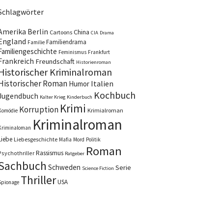
Schlagwörter
Amerika
Berlin
China
Cartoons
CIA
Drama
England
Familiendrama
Familie
Familiengeschichte
Feminismus
Frankfurt
Frankreich
Freundschaft
Historienroman
Historischer Kriminalroman
Historischer Roman
Italien
Humor
Kochbuch
Jugendbuch
Kalter Krieg
Kinderbuch
Krimi
Korruption
Krimialroman
Komödie
Kriminalroman
Kriminaloman
Liebe
Liebesgeschichte
Mafia
Mord
Politik
Roman
Rassismus
Psychothriller
Ratgeber
Sachbuch
Schweden
Serie
Science Fiction
Thriller
USA
Spionage