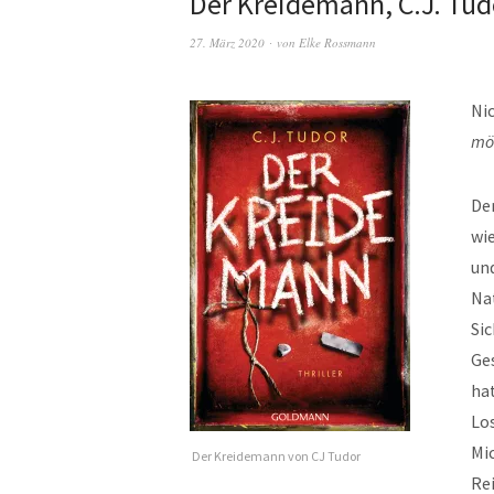
Der Kreidemann, C.J. Tud
27. März 2020
von
Elke Rossmann
Ni
mög
Der
wi
und
Nat
Sic
Ges
ha
Lo
Mic
Der Kreidemann von CJ Tudor
Re