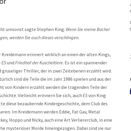
or
cht umsonst sagte Stephen King:
Wenn Sie meine Bücher
en, werden Sie auch dieses verschlingen.
 Kreidemann erinnert wirklich an einen der alten Kings,
e
ES
und
Friedhof der Kuscheltiere
. Es ist ein spannender
 gruseliger Thriller, der in zwei Zeitebenen erzählt wird.
ürlich sind die Teile die im Jahr 1986 spielen und aus der
ht von Kindern erzählt werden die tragenden Teile der
chichte. Vielleicht erinnern Sie sich, auch
ES
von King
tte diese bezaubernde Kindergeschichte, dem Club des
seren. Im Kreidemann werden Eddie, Fat Gav, Metal
key, Hoppo und Nicky, auch eine Art Verliererclub, in eine
ihe mysteriöser Morde hineingezogen. Dabei sind sie nur