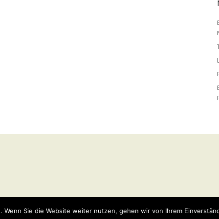
y
WordPress
Theme: Weta von
Elmastudio
.
. Wenn Sie die Website weiter nutzen, gehen wir von Ihrem Einverständ