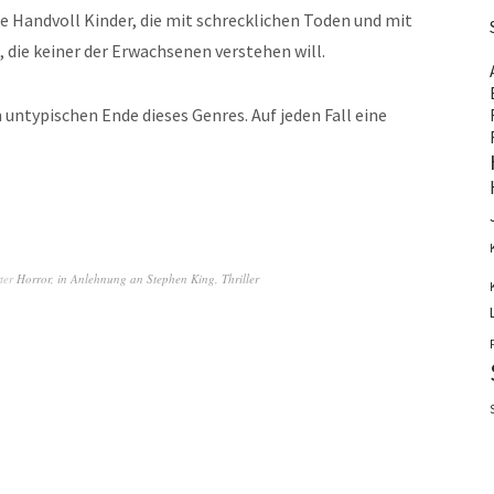
e Handvoll Kinder, die mit schrecklichen Toden und mit
die keiner der Erwachsenen verstehen will.
untypischen Ende dieses Genres. Auf jeden Fall eine
ter
Horror
,
in Anlehnung an Stephen King
,
Thriller