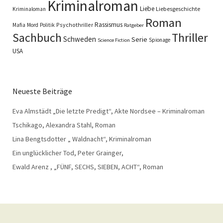
Kriminalroman
Liebe
Liebesgeschichte
Kriminaloman
Roman
Rassismus
Psychothriller
Mafia
Mord
Politik
Ratgeber
Sachbuch
Thriller
Schweden
Serie
Spionage
Science Fiction
USA
Neueste Beiträge
Eva Almstädt „Die letzte Predigt“, Akte Nordsee – Kriminalroman
Tschikago, Alexandra Stahl, Roman
Lina Bengtsdotter „ Waldnacht“, Kriminalroman
Ein unglücklicher Tod, Peter Grainger,
Ewald Arenz , „FÜNF, SECHS, SIEBEN, ACHT“, Roman