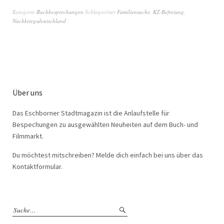
Kategorie
Buchbesprechungen
Schlagwörter
Familiensuche
,
KZ-Befreiung
,
Nachkriegsdeutschland
Über uns
Das Eschborner Stadtmagazin ist die Anlaufstelle für
Bespechungen zu ausgewählten Neuheiten auf dem Buch- und
Filmmarkt.
Du möchtest mitschreiben? Melde dich einfach bei uns über das
Kontaktformular.