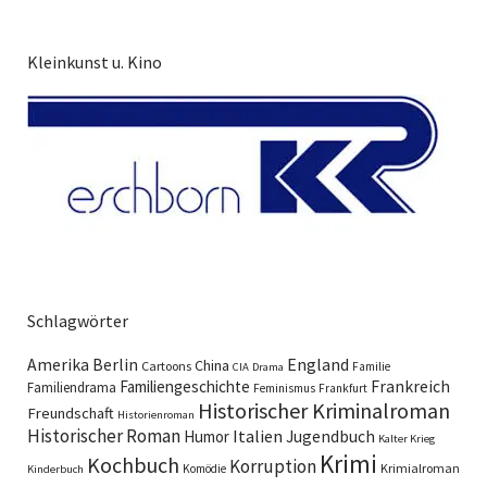
Kleinkunst u. Kino
Schlagwörter
England
Amerika
Berlin
China
Cartoons
Familie
CIA
Drama
Familiengeschichte
Frankreich
Familiendrama
Feminismus
Frankfurt
Historischer Kriminalroman
Freundschaft
Historienroman
Historischer Roman
Italien
Humor
Jugendbuch
Kalter Krieg
Krimi
Kochbuch
Korruption
Krimialroman
Komödie
Kinderbuch