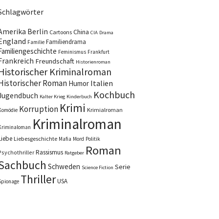
Schlagwörter
Amerika
Berlin
China
Cartoons
CIA
Drama
England
Familiendrama
Familie
Familiengeschichte
Feminismus
Frankfurt
Frankreich
Freundschaft
Historienroman
Historischer Kriminalroman
Historischer Roman
Italien
Humor
Kochbuch
Jugendbuch
Kalter Krieg
Kinderbuch
Krimi
Korruption
Krimialroman
Komödie
Kriminalroman
Kriminaloman
Liebe
Liebesgeschichte
Mafia
Mord
Politik
Roman
Rassismus
Psychothriller
Ratgeber
Sachbuch
Schweden
Serie
Science Fiction
Thriller
USA
Spionage