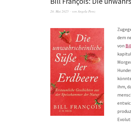
Bill François: Die unwah
20. Mai 2025
von
Angela Perez
Zugege
dem ne
von
Bi
kapitu
Morgen
Hundes
könnte
ihm, d
mensch
entwic
produz
Evolut