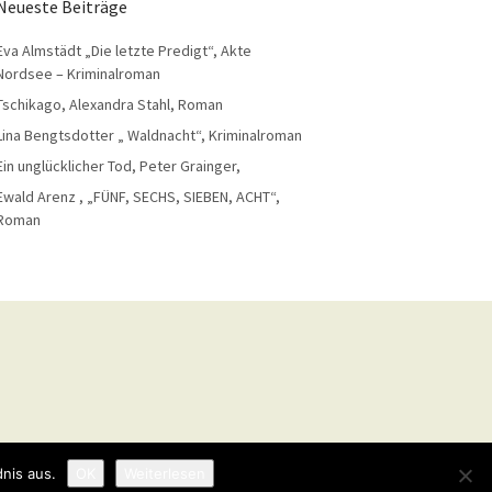
Neueste Beiträge
Eva Almstädt „Die letzte Predigt“, Akte
Nordsee – Kriminalroman
Tschikago, Alexandra Stahl, Roman
Lina Bengtsdotter „ Waldnacht“, Kriminalroman
Ein unglücklicher Tod, Peter Grainger,
Ewald Arenz , „FÜNF, SECHS, SIEBEN, ACHT“,
Roman
nis aus.
OK
Weiterlesen