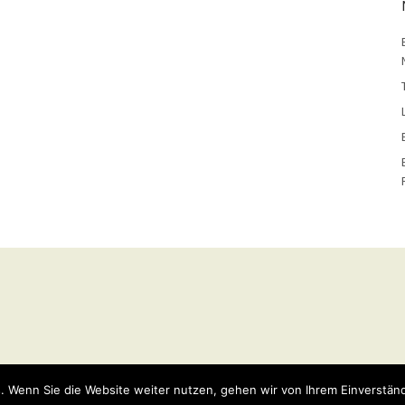
y
WordPress
Theme: Weta von
Elmastudio
.
. Wenn Sie die Website weiter nutzen, gehen wir von Ihrem Einverständ