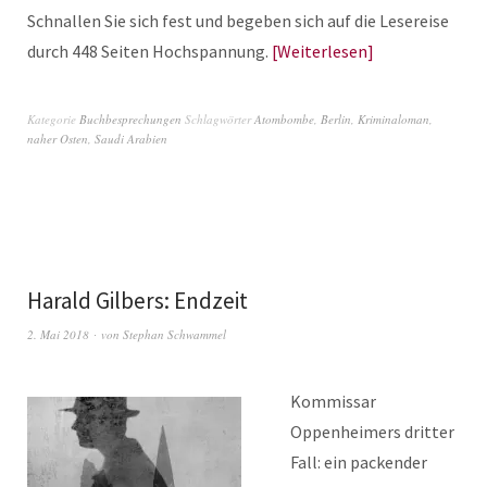
Schnallen Sie sich fest und begeben sich auf die Lesereise
durch 448 Seiten Hochspannung.
Weiterlesen
Kategorie
Buchbesprechungen
Schlagwörter
Atombombe
,
Berlin
,
Kriminaloman
,
naher Osten
,
Saudi Arabien
Harald Gilbers: Endzeit
2. Mai 2018
von
Stephan Schwammel
Kommissar
Oppenheimers dritter
Fall: ein packender