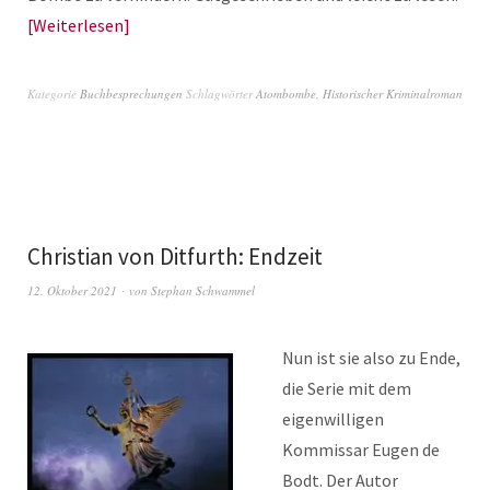
Weiterlesen
Kategorie
Buchbesprechungen
Schlagwörter
Atombombe
,
Historischer Kriminalroman
Christian von Ditfurth: Endzeit
12. Oktober 2021
von
Stephan Schwammel
Nun ist sie also zu Ende,
die Serie mit dem
eigenwilligen
Kommissar Eugen de
Bodt. Der Autor