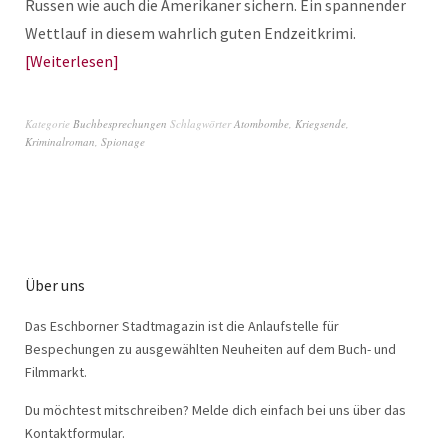
Russen wie auch die Amerikaner sichern. Ein spannender
Wettlauf in diesem wahrlich guten Endzeitkrimi.
Weiterlesen
Kategorie
Buchbesprechungen
Schlagwörter
Atombombe
,
Kriegsende
,
Kriminalroman
,
Spionage
Über uns
Das Eschborner Stadtmagazin ist die Anlaufstelle für
Bespechungen zu ausgewählten Neuheiten auf dem Buch- und
Filmmarkt.
Du möchtest mitschreiben? Melde dich einfach bei uns über das
Kontaktformular.