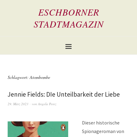
ESCHBORNER
STADTMAGAZIN
Schlagwort:
Atombombe
Jennie Fields: DIe Unteilbarkeit der Liebe
29. März 2023
von
Angela Perez
Dieser historische
Spionageroman von