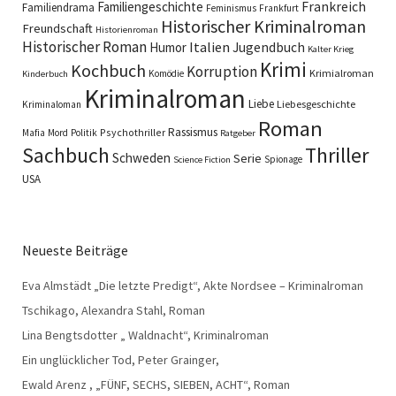
Familiengeschichte
Frankreich
Familiendrama
Feminismus
Frankfurt
Historischer Kriminalroman
Freundschaft
Historienroman
Historischer Roman
Italien
Humor
Jugendbuch
Kalter Krieg
Krimi
Kochbuch
Korruption
Krimialroman
Komödie
Kinderbuch
Kriminalroman
Liebe
Liebesgeschichte
Kriminaloman
Roman
Rassismus
Psychothriller
Mafia
Mord
Politik
Ratgeber
Sachbuch
Thriller
Schweden
Serie
Spionage
Science Fiction
USA
Neueste Beiträge
Eva Almstädt „Die letzte Predigt“, Akte Nordsee – Kriminalroman
Tschikago, Alexandra Stahl, Roman
Lina Bengtsdotter „ Waldnacht“, Kriminalroman
Ein unglücklicher Tod, Peter Grainger,
Ewald Arenz , „FÜNF, SECHS, SIEBEN, ACHT“, Roman