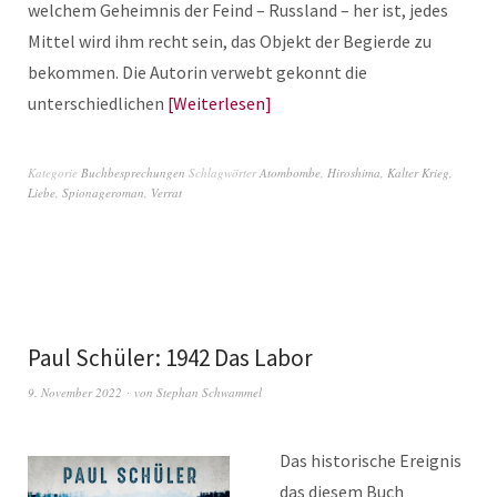
welchem Geheimnis der Feind – Russland – her ist, jedes
Mittel wird ihm recht sein, das Objekt der Begierde zu
bekommen. Die Autorin verwebt gekonnt die
unterschiedlichen
Weiterlesen
Kategorie
Buchbesprechungen
Schlagwörter
Atombombe
,
Hiroshima
,
Kalter Krieg
,
Liebe
,
Spionageroman
,
Verrat
Paul Schüler: 1942 Das Labor
9. November 2022
von
Stephan Schwammel
Das historische Ereignis
das diesem Buch