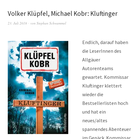
Volker Klüpfel, Michael Kobr: Kluftinger
23. Juli 2018
von
Stephan Schwammel
Endlich, darauf haben
die LeserInnen des
Allgäuer
Autorenteams
gewartet. Kommissar
Kluftinger klettert
wieder die
Bestsellerlisten hoch
und hat ein
neues/altes
spannendes Abenteuer
im Gepäck. Kommissar