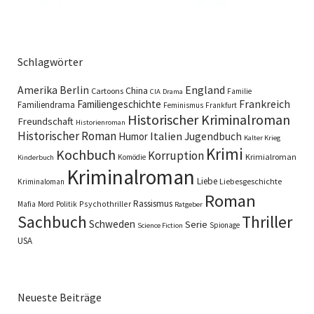
Schlagwörter
England
Amerika
Berlin
China
Cartoons
Familie
CIA
Drama
Familiengeschichte
Frankreich
Familiendrama
Feminismus
Frankfurt
Historischer Kriminalroman
Freundschaft
Historienroman
Historischer Roman
Italien
Humor
Jugendbuch
Kalter Krieg
Krimi
Kochbuch
Korruption
Krimialroman
Komödie
Kinderbuch
Kriminalroman
Liebe
Liebesgeschichte
Kriminaloman
Roman
Rassismus
Psychothriller
Mafia
Mord
Politik
Ratgeber
Sachbuch
Thriller
Schweden
Serie
Spionage
Science Fiction
USA
Neueste Beiträge