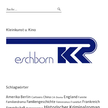
Kleinkunst u. Kino
Schlagwörter
England
Amerika
Berlin
China
Cartoons
Familie
CIA
Drama
Familiengeschichte
Frankreich
Familiendrama
Feminismus
Frankfurt
Historischer Kriminalroman
Freundschaft
Historienroman