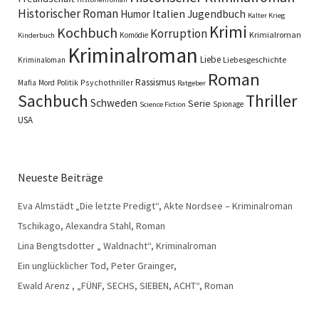
Historischer Roman
Italien
Humor
Jugendbuch
Kalter Krieg
Krimi
Kochbuch
Korruption
Krimialroman
Komödie
Kinderbuch
Kriminalroman
Liebe
Liebesgeschichte
Kriminaloman
Roman
Rassismus
Psychothriller
Mafia
Mord
Politik
Ratgeber
Sachbuch
Thriller
Schweden
Serie
Spionage
Science Fiction
USA
Neueste Beiträge
Eva Almstädt „Die letzte Predigt“, Akte Nordsee – Kriminalroman
Tschikago, Alexandra Stahl, Roman
Lina Bengtsdotter „ Waldnacht“, Kriminalroman
Ein unglücklicher Tod, Peter Grainger,
Ewald Arenz , „FÜNF, SECHS, SIEBEN, ACHT“, Roman