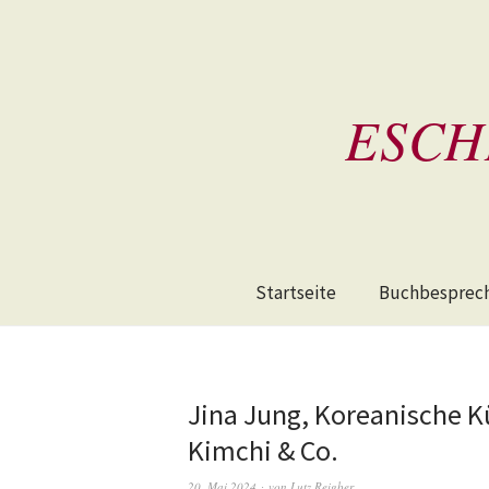
ESCH
Startseite
Buchbesprec
Jina Jung, Koreanische K
Kimchi & Co.
20. Mai 2024
von
Lutz Reigber