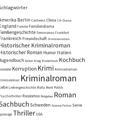
Schlagwörter
Amerika
Berlin
China
Cartoons
CIA
Drama
England
Familiendrama
Familie
Familiengeschichte
Feminismus
Frankfurt
Frankreich
Freundschaft
Historienroman
Historischer Kriminalroman
Historischer Roman
Italien
Humor
Kochbuch
Jugendbuch
Kalter Krieg
Kinderbuch
Krimi
Korruption
Krimialroman
Komödie
Kriminalroman
Kriminaloman
Liebe
Liebesgeschichte
Mafia
Mord
Politik
Roman
Rassismus
Psychothriller
Ratgeber
Sachbuch
Schweden
Serie
Science Fiction
Thriller
USA
Spionage