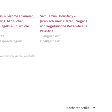
ais & Jérome Eckmeier,
Sam Tamimi, Boustany –
ing, Mit Kuchen,
(arabisch: mein Garten), Vegane
Bagels & Co. um die
und vegetarische Rezep-te aus
Palästina
023
7. August 2025
besprechungen"
In "Allgemein"
,
Koreanische Küche
,
Tteobakki
Nächster Artikel