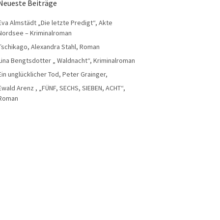
Neueste Beiträge
Eva Almstädt „Die letzte Predigt“, Akte
Nordsee – Kriminalroman
Tschikago, Alexandra Stahl, Roman
Lina Bengtsdotter „ Waldnacht“, Kriminalroman
Ein unglücklicher Tod, Peter Grainger,
Ewald Arenz , „FÜNF, SECHS, SIEBEN, ACHT“,
Roman