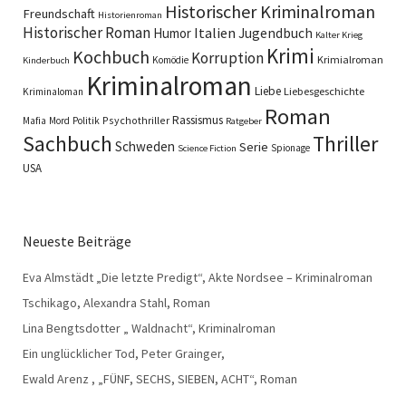
Historischer Kriminalroman
Freundschaft
Historienroman
Historischer Roman
Italien
Humor
Jugendbuch
Kalter Krieg
Krimi
Kochbuch
Korruption
Krimialroman
Komödie
Kinderbuch
Kriminalroman
Liebe
Liebesgeschichte
Kriminaloman
Roman
Rassismus
Psychothriller
Mafia
Mord
Politik
Ratgeber
Sachbuch
Thriller
Schweden
Serie
Spionage
Science Fiction
USA
Neueste Beiträge
Eva Almstädt „Die letzte Predigt“, Akte Nordsee – Kriminalroman
Tschikago, Alexandra Stahl, Roman
Lina Bengtsdotter „ Waldnacht“, Kriminalroman
Ein unglücklicher Tod, Peter Grainger,
Ewald Arenz , „FÜNF, SECHS, SIEBEN, ACHT“, Roman