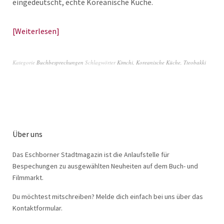
eingedeutscht, echte Koreanische Küche.
Weiterlesen
Kategorie
Buchbesprechungen
Schlagwörter
Kimchi
,
Koreanische Küche
,
Tteobakki
Über uns
Das Eschborner Stadtmagazin ist die Anlaufstelle für
Bespechungen zu ausgewählten Neuheiten auf dem Buch- und
Filmmarkt.
Du möchtest mitschreiben? Melde dich einfach bei uns über das
Kontaktformular.