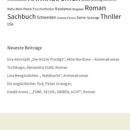
Roman
Rassismus
Psychothriller
Mafia
Mord
Politik
Ratgeber
Sachbuch
Thriller
Schweden
Serie
Spionage
Science Fiction
USA
Neueste Beiträge
Eva Almstädt „Die letzte Predigt“, Akte Nordsee – Kriminalroman
Tschikago, Alexandra Stahl, Roman
Lina Bengtsdotter „ Waldnacht“, Kriminalroman
Ein unglücklicher Tod, Peter Grainger,
Ewald Arenz , „FÜNF, SECHS, SIEBEN, ACHT“, Roman