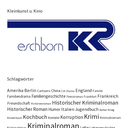
Kleinkunst u. Kino
Schlagwörter
England
Amerika
Berlin
China
Cartoons
Familie
CIA
Drama
Familiengeschichte
Frankreich
Familiendrama
Feminismus
Frankfurt
Historischer Kriminalroman
Freundschaft
Historienroman
Historischer Roman
Italien
Humor
Jugendbuch
Kalter Krieg
Krimi
Kochbuch
Korruption
Krimialroman
Komödie
Kinderbuch
Kriminalroman
Liebe
Liebesgeschichte
Kriminaloman