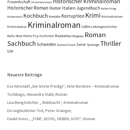
Historischer Kriminalroman
Freundschaft
Historienroman
Historischer Roman
Italien
Humor
Jugendbuch
Kalter Krieg
Krimi
Kochbuch
Korruption
Krimialroman
Komödie
Kinderbuch
Kriminalroman
Liebe
Liebesgeschichte
Kriminaloman
Roman
Rassismus
Psychothriller
Mafia
Mord
Politik
Ratgeber
Sachbuch
Thriller
Schweden
Serie
Spionage
Science Fiction
USA
Neueste Beiträge
Eva Almstädt „Die letzte Predigt“, Akte Nordsee – Kriminalroman
Tschikago, Alexandra Stahl, Roman
Lina Bengtsdotter „ Waldnacht“, Kriminalroman
Ein unglücklicher Tod, Peter Grainger,
Ewald Arenz , „FÜNF, SECHS, SIEBEN, ACHT“, Roman