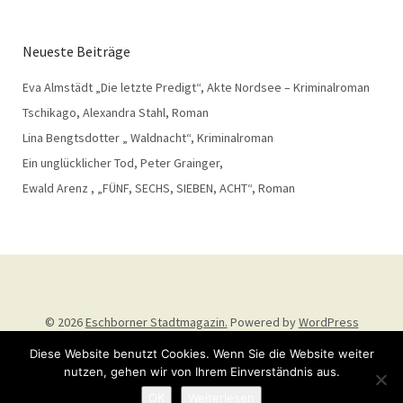
Neueste Beiträge
Eva Almstädt „Die letzte Predigt“, Akte Nordsee – Kriminalroman
Tschikago, Alexandra Stahl, Roman
Lina Bengtsdotter „ Waldnacht“, Kriminalroman
Ein unglücklicher Tod, Peter Grainger,
Ewald Arenz , „FÜNF, SECHS, SIEBEN, ACHT“, Roman
© 2026
Eschborner Stadtmagazin.
Powered by
WordPress
Theme: Weta von
Elmastudio
.
Diese Website benutzt Cookies. Wenn Sie die Website weiter
nutzen, gehen wir von Ihrem Einverständnis aus.
OK
Weiterlesen