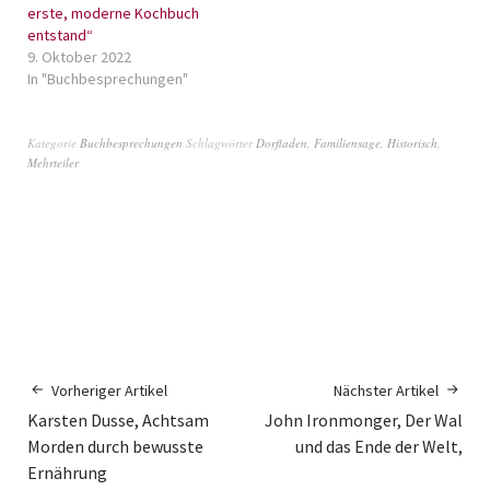
erste, moderne Kochbuch
entstand“
9. Oktober 2022
In "Buchbesprechungen"
Kategorie
Buchbesprechungen
Schlagwörter
Dorfladen
,
Familiensage
,
Historisch
,
Mehrteiler
Vorheriger Artikel
Nächster Artikel
Karsten Dusse, Achtsam
John Ironmonger, Der Wal
Morden durch bewusste
und das Ende der Welt,
Ernährung