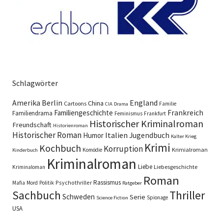
Schlagwörter
England
Amerika
Berlin
China
Cartoons
Familie
CIA
Drama
Familiengeschichte
Frankreich
Familiendrama
Feminismus
Frankfurt
Historischer Kriminalroman
Freundschaft
Historienroman
Historischer Roman
Italien
Humor
Jugendbuch
Kalter Krieg
Krimi
Kochbuch
Korruption
Krimialroman
Komödie
Kinderbuch
Kriminalroman
Liebe
Liebesgeschichte
Kriminaloman
Roman
Rassismus
Psychothriller
Mafia
Mord
Politik
Ratgeber
Sachbuch
Thriller
Schweden
Serie
Spionage
Science Fiction
USA