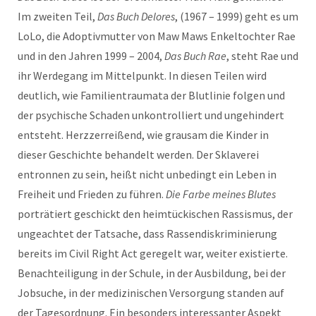
Im zweiten Teil,
Das Buch Delores
, (1967 – 1999) geht es um
LoLo, die Adoptivmutter von Maw Maws Enkeltochter Rae
und in den Jahren 1999 – 2004,
Das Buch Rae
, steht Rae und
ihr Werdegang im Mittelpunkt. In diesen Teilen wird
deutlich, wie
Familientraumata der Blutlinie folgen und
der psychische Schaden unkontrolliert und ungehindert
entsteht. Herzzerreißend, wie grausam die Kinder in
dieser Geschichte behandelt werden. Der Sklaverei
entronnen zu sein, heißt nicht unbedingt ein Leben in
Freiheit und Frieden zu führen.
Die Farbe meines Blutes
porträtiert geschickt den heimtückischen Rassismus, der
ungeachtet der Tatsache, dass Rassendiskriminierung
bereits im Civil Right Act geregelt war, weiter existierte.
Benachteiligung in der Schule, in der Ausbildung, bei der
Jobsuche, in der medizinischen Versorgung standen auf
der Tagesordnung. Ein besonders interessanter Aspekt