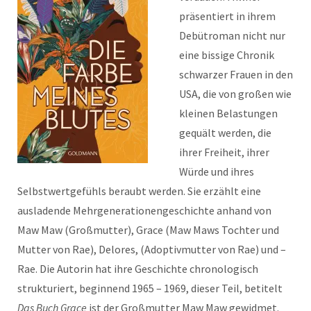
präsentiert in ihrem
Debütroman nicht nur
eine bissige Chronik
schwarzer Frauen in den
USA, die von großen wie
kleinen Belastungen
gequält werden, die
ihrer Freiheit, ihrer
Würde und ihres
Selbstwertgefühls beraubt werden. Sie erzählt eine
ausladende Mehrgenerationengeschichte anhand von
Maw Maw (Großmutter), Grace (Maw Maws Tochter und
Mutter von Rae), Delores, (Adoptivmutter von Rae) und –
Rae. Die Autorin hat ihre Geschichte chronologisch
strukturiert, beginnend 1965 – 1969, dieser Teil, betitelt
Das Buch Grace
ist der Großmutter Maw Maw gewidmet.