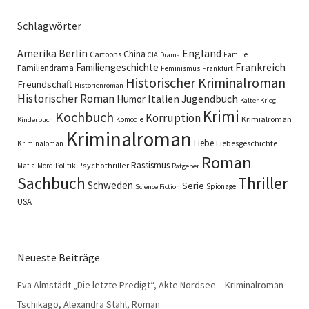
Schlagwörter
England
Amerika
Berlin
China
Cartoons
Familie
CIA
Drama
Familiengeschichte
Frankreich
Familiendrama
Feminismus
Frankfurt
Historischer Kriminalroman
Freundschaft
Historienroman
Historischer Roman
Italien
Humor
Jugendbuch
Kalter Krieg
Krimi
Kochbuch
Korruption
Krimialroman
Komödie
Kinderbuch
Kriminalroman
Liebe
Liebesgeschichte
Kriminaloman
Roman
Rassismus
Psychothriller
Mafia
Mord
Politik
Ratgeber
Sachbuch
Thriller
Schweden
Serie
Spionage
Science Fiction
USA
Neueste Beiträge
Eva Almstädt „Die letzte Predigt“, Akte Nordsee – Kriminalroman
Tschikago, Alexandra Stahl, Roman