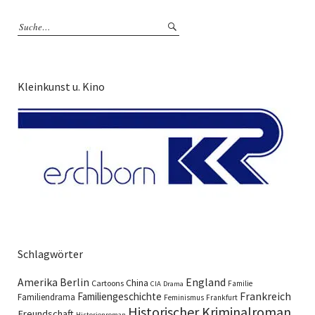
Kleinkunst u. Kino
Schlagwörter
England
Amerika
Berlin
China
Cartoons
Familie
CIA
Drama
Familiengeschichte
Frankreich
Familiendrama
Feminismus
Frankfurt
Historischer Kriminalroman
Freundschaft
Historienroman