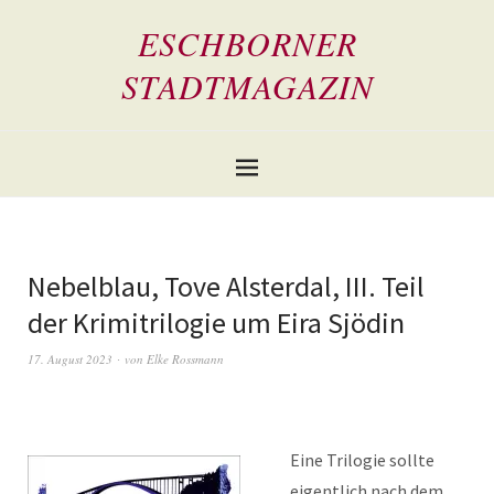
ESCHBORNER
STADTMAGAZIN
Nebelblau, Tove Alsterdal, III. Teil
der Krimitrilogie um Eira Sjödin
17. August 2023
von
Elke Rossmann
Eine Trilogie sollte
eigentlich nach dem