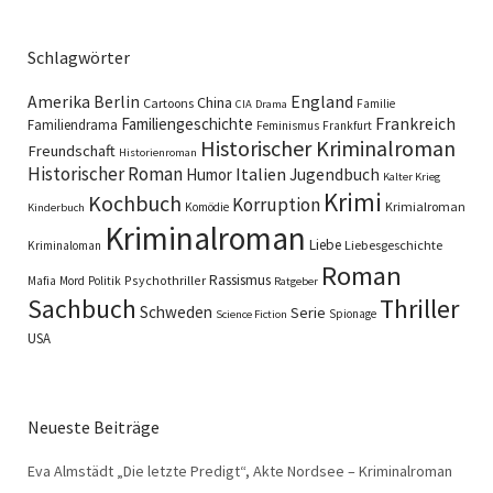
Schlagwörter
England
Amerika
Berlin
China
Cartoons
Familie
CIA
Drama
Familiengeschichte
Frankreich
Familiendrama
Feminismus
Frankfurt
Historischer Kriminalroman
Freundschaft
Historienroman
Historischer Roman
Italien
Humor
Jugendbuch
Kalter Krieg
Krimi
Kochbuch
Korruption
Krimialroman
Komödie
Kinderbuch
Kriminalroman
Liebe
Liebesgeschichte
Kriminaloman
Roman
Rassismus
Psychothriller
Mafia
Mord
Politik
Ratgeber
Sachbuch
Thriller
Schweden
Serie
Spionage
Science Fiction
USA
Neueste Beiträge
Eva Almstädt „Die letzte Predigt“, Akte Nordsee – Kriminalroman