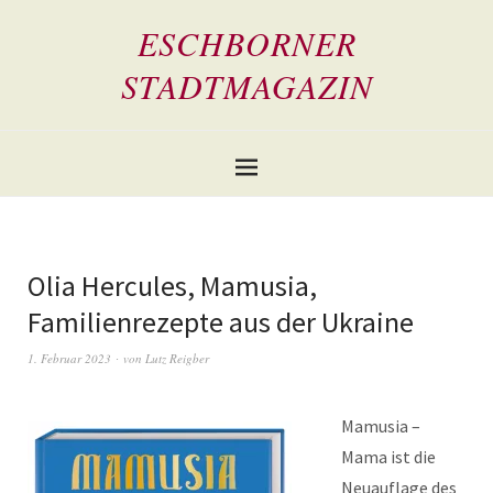
ESCHBORNER
STADTMAGAZIN
Olia Hercules, Mamusia,
Familienrezepte aus der Ukraine
1. Februar 2023
von
Lutz Reigber
Mamusia –
Mama ist die
Neuauflage des