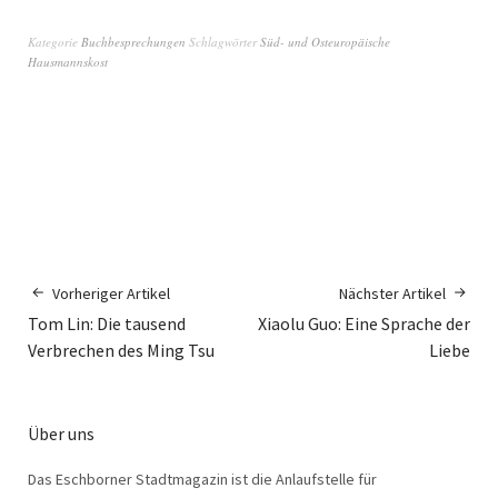
Kategorie
Buchbesprechungen
Schlagwörter
Süd- und Osteuropäische
Hausmannskost
Vorheriger Artikel
Nächster Artikel
Tom Lin: Die tausend
Xiaolu Guo: Eine Sprache der
Verbrechen des Ming Tsu
Liebe
Über uns
Das Eschborner Stadtmagazin ist die Anlaufstelle für