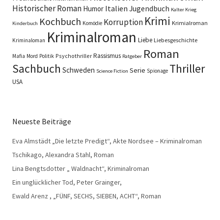
Historischer Roman
Italien
Humor
Jugendbuch
Kalter Krieg
Krimi
Kochbuch
Korruption
Krimialroman
Komödie
Kinderbuch
Kriminalroman
Liebe
Liebesgeschichte
Kriminaloman
Roman
Rassismus
Psychothriller
Mafia
Mord
Politik
Ratgeber
Sachbuch
Thriller
Schweden
Serie
Spionage
Science Fiction
USA
Neueste Beiträge
Eva Almstädt „Die letzte Predigt“, Akte Nordsee – Kriminalroman
Tschikago, Alexandra Stahl, Roman
Lina Bengtsdotter „ Waldnacht“, Kriminalroman
Ein unglücklicher Tod, Peter Grainger,
Ewald Arenz , „FÜNF, SECHS, SIEBEN, ACHT“, Roman