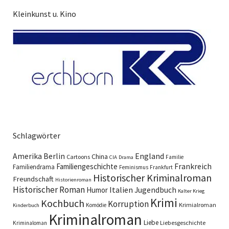
Kleinkunst u. Kino
Schlagwörter
England
Amerika
Berlin
China
Cartoons
Familie
CIA
Drama
Familiengeschichte
Frankreich
Familiendrama
Feminismus
Frankfurt
Historischer Kriminalroman
Freundschaft
Historienroman
Historischer Roman
Italien
Humor
Jugendbuch
Kalter Krieg
Krimi
Kochbuch
Korruption
Krimialroman
Komödie
Kinderbuch
Kriminalroman
Liebe
Liebesgeschichte
Kriminaloman