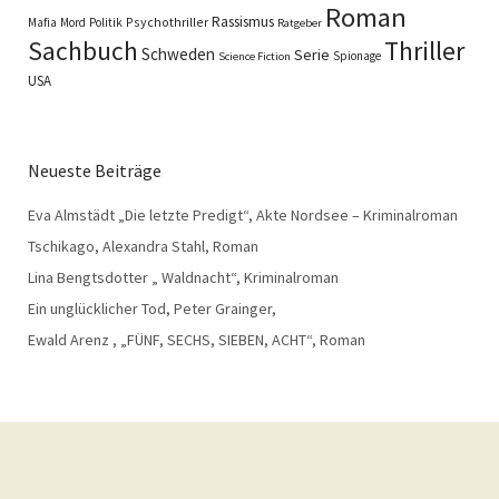
Roman
Rassismus
Psychothriller
Mafia
Mord
Politik
Ratgeber
Sachbuch
Thriller
Schweden
Serie
Spionage
Science Fiction
USA
Neueste Beiträge
Eva Almstädt „Die letzte Predigt“, Akte Nordsee – Kriminalroman
Tschikago, Alexandra Stahl, Roman
Lina Bengtsdotter „ Waldnacht“, Kriminalroman
Ein unglücklicher Tod, Peter Grainger,
Ewald Arenz , „FÜNF, SECHS, SIEBEN, ACHT“, Roman