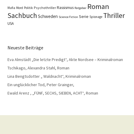
Roman
Rassismus
Psychothriller
Mafia
Mord
Politik
Ratgeber
Sachbuch
Thriller
Schweden
Serie
Spionage
Science Fiction
USA
Neueste Beiträge
Eva Almstädt „Die letzte Predigt“, Akte Nordsee – Kriminalroman
Tschikago, Alexandra Stahl, Roman
Lina Bengtsdotter „ Waldnacht“, Kriminalroman
Ein unglücklicher Tod, Peter Grainger,
Ewald Arenz , „FÜNF, SECHS, SIEBEN, ACHT“, Roman