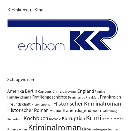
Kleinkunst u. Kino
Schlagwörter
England
Amerika
Berlin
China
Cartoons
Familie
CIA
Drama
Familiengeschichte
Frankreich
Familiendrama
Feminismus
Frankfurt
Historischer Kriminalroman
Freundschaft
Historienroman
Historischer Roman
Italien
Humor
Jugendbuch
Kalter Krieg
Krimi
Kochbuch
Korruption
Krimialroman
Komödie
Kinderbuch
Kriminalroman
Liebe
Liebesgeschichte
Kriminaloman