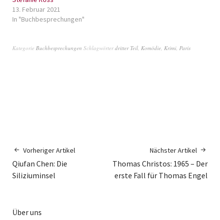
13. Februar 2021
In "Buchbesprechungen"
Kategorie
Buchbesprechungen
Schlagwörter
dritter Teil
,
Komödie
,
Krimi
,
Paris
Vorheriger Artikel
Nächster Artikel
Qiufan Chen: Die
Thomas Christos: 1965 – Der
Siliziuminsel
erste Fall für Thomas Engel
Über uns