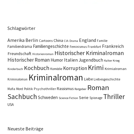
Schlagwörter
England
Amerika
Berlin
China
Cartoons
Familie
CIA
Drama
Familiengeschichte
Frankreich
Familiendrama
Feminismus
Frankfurt
Historischer Kriminalroman
Freundschaft
Historienroman
Historischer Roman
Italien
Humor
Jugendbuch
Kalter Krieg
Krimi
Kochbuch
Korruption
Krimialroman
Komödie
Kinderbuch
Kriminalroman
Liebe
Liebesgeschichte
Kriminaloman
Roman
Rassismus
Psychothriller
Mafia
Mord
Politik
Ratgeber
Sachbuch
Thriller
Schweden
Serie
Spionage
Science Fiction
USA
Neueste Beiträge