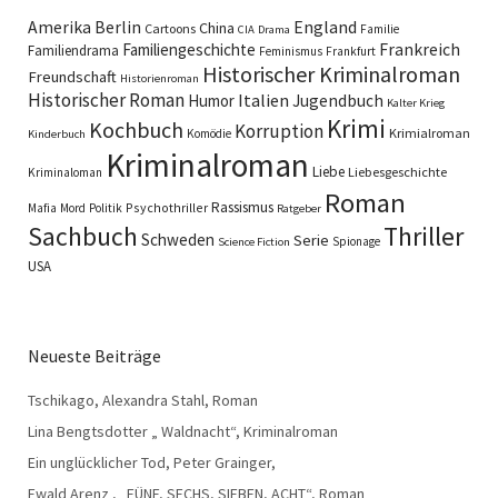
England
Amerika
Berlin
China
Cartoons
Familie
CIA
Drama
Familiengeschichte
Frankreich
Familiendrama
Feminismus
Frankfurt
Historischer Kriminalroman
Freundschaft
Historienroman
Historischer Roman
Italien
Humor
Jugendbuch
Kalter Krieg
Krimi
Kochbuch
Korruption
Krimialroman
Komödie
Kinderbuch
Kriminalroman
Liebe
Liebesgeschichte
Kriminaloman
Roman
Rassismus
Psychothriller
Mafia
Mord
Politik
Ratgeber
Sachbuch
Thriller
Schweden
Serie
Spionage
Science Fiction
USA
Neueste Beiträge
Tschikago, Alexandra Stahl, Roman
Lina Bengtsdotter „ Waldnacht“, Kriminalroman
Ein unglücklicher Tod, Peter Grainger,
Ewald Arenz , „FÜNF, SECHS, SIEBEN, ACHT“, Roman