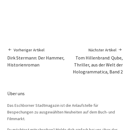
Vorheriger Artikel
Nächster Artikel
Dirk Stermann: Der Hammer,
Tom Hillenbrand: Qube,
Historienroman
Thriller, aus der Welt der
Hologrammatica, Band 2
Über uns
Das Eschborner Stadtmagazin ist die Anlaufstelle für
Bespechungen zu ausgewählten Neuheiten auf dem Buch- und
Filmmarkt.
Du möchtest mitschreiben? Melde dich einfach bei uns über das