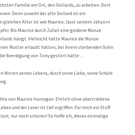
ichsten Familie am Ort, den Dollards, zu arbeiten. Dort
nnen. Denn sowohl der alte Dollard ist ein
 gleichen Alter ist wie Maurice, lässt seinem Jähzorn
Opfer. Bis Maurice durch Zufall eine goldene Münze
ollards hängt. Vielleicht hätte Maurice die Münze
ner Mutter erlaubt hätten, bei ihrem sterbenden Sohn
 die Beerdigung von Tony gestört hätte …
en Wirren seines Lebens, durch seine Liebe, seine Schuld
ung.
hte von Maurice Hannigan. Ehrlich ohne übertriebene
en und der Leser ist tief ergriffen. Für mich ein Stoff
ourt,
nur noch schöner! So hoffe ich, dieses einmalige