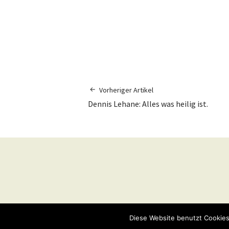
Vorheriger Artikel
Dennis Lehane: Alles was heilig ist.
© 2026
Eschborner Stadtmagazin.
Powered b
Diese Website benutzt Cookies