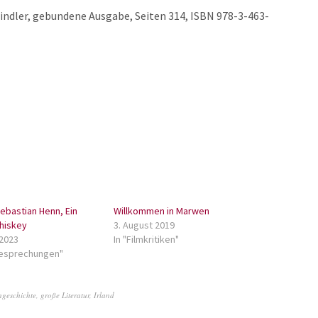
Kindler, gebundene Ausgabe, Seiten 314, ISBN 978-3-463-
ebastian Henn, Ein
Willkommen in Marwen
hiskey
3. August 2019
 2023
In "Filmkritiken"
besprechungen"
ngeschichte
,
große Literatur
,
Irland