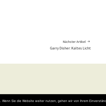
Nächster Artikel
Garry Disher: Kaltes Licht
y
WordPress
Theme: Weta von
Elmastudio
.
. Wenn Sie die Website weiter nutzen, gehen wir von Ihrem Einverständ