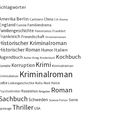
Schlagwörter
Amerika
Berlin
China
Cartoons
CIA
Drama
England
Familiendrama
Familie
Familiengeschichte
Feminismus
Frankfurt
Frankreich
Freundschaft
Historienroman
Historischer Kriminalroman
Historischer Roman
Italien
Humor
Kochbuch
Jugendbuch
Kalter Krieg
Kinderbuch
Krimi
Korruption
Krimialroman
Komödie
Kriminalroman
Kriminaloman
Liebe
Liebesgeschichte
Mafia
Mord
Politik
Roman
Rassismus
Psychothriller
Ratgeber
Sachbuch
Schweden
Serie
Science Fiction
Thriller
USA
Spionage