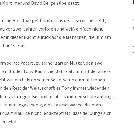
ee Mortimer und David Bergen übersetzt.
 die Hotelbar geht und er das erste Stout bestellt,
au vor zwei Jahren verloren und weiß einfach nicht
t er in dieser Nacht zurück auf die Menschen, die ihm am
t auf sie aus.
arm seines Vaters, zu seiner zarten Mutter, den zwei
ten Bruder Tony. Kaum vier Jahre alt nimmt der ältere
eht wie ein Fels an seiner Seite, wenn einmal Tränen
n den Rest der Welt, schafft es Tony immer wieder den
en zu bringen. Besonders als es mit der Schule anfängt,
at er nur Legasthenie, eine Leseschwäche, die man
 quält Maurice nicht, er akzeptiert, dass der Junge sich
en wird.