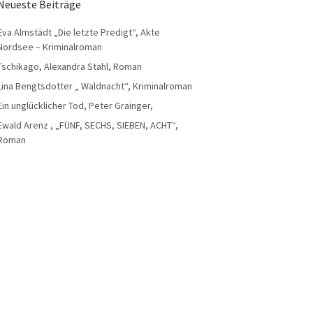
Neueste Beiträge
Eva Almstädt „Die letzte Predigt“, Akte
Nordsee – Kriminalroman
Tschikago, Alexandra Stahl, Roman
Lina Bengtsdotter „ Waldnacht“, Kriminalroman
Ein unglücklicher Tod, Peter Grainger,
Ewald Arenz , „FÜNF, SECHS, SIEBEN, ACHT“,
Roman