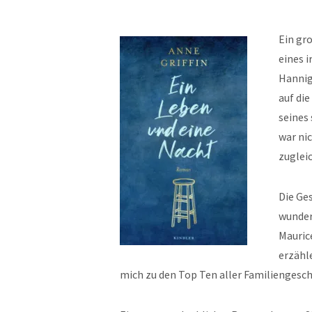
Ein gro
eines 
Hannig
auf die
seines
war nic
zugleic
Die Ges
wunder
Mauric
erzähle
mich zu den Top Ten aller Familiengeschi