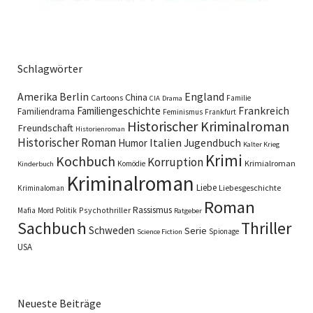
Schlagwörter
England
Amerika
Berlin
China
Cartoons
Familie
CIA
Drama
Familiengeschichte
Frankreich
Familiendrama
Feminismus
Frankfurt
Historischer Kriminalroman
Freundschaft
Historienroman
Historischer Roman
Italien
Humor
Jugendbuch
Kalter Krieg
Krimi
Kochbuch
Korruption
Krimialroman
Komödie
Kinderbuch
Kriminalroman
Liebe
Liebesgeschichte
Kriminaloman
Roman
Rassismus
Psychothriller
Mafia
Mord
Politik
Ratgeber
Sachbuch
Thriller
Schweden
Serie
Spionage
Science Fiction
USA
Neueste Beiträge