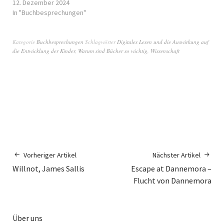
12. Dezember 2024
In "Buchbesprechungen"
Kategorie
Buchbesprechungen
Schlagwörter
Digitales Lesen und die Auswirkung auf
die Entwicklung der Kinder
,
Warum sind Bücher so wichtig
,
Wissenschaft
Vorheriger Artikel
Nächster Artikel
Willnot, James Sallis
Escape at Dannemora –
Flucht von Dannemora
Über uns