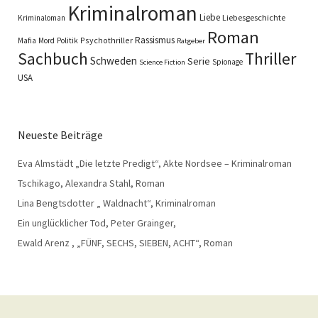
Kriminalroman
Liebe
Liebesgeschichte
Kriminaloman
Roman
Rassismus
Psychothriller
Mafia
Mord
Politik
Ratgeber
Sachbuch
Thriller
Schweden
Serie
Spionage
Science Fiction
USA
Neueste Beiträge
Eva Almstädt „Die letzte Predigt“, Akte Nordsee – Kriminalroman
Tschikago, Alexandra Stahl, Roman
Lina Bengtsdotter „ Waldnacht“, Kriminalroman
Ein unglücklicher Tod, Peter Grainger,
Ewald Arenz , „FÜNF, SECHS, SIEBEN, ACHT“, Roman