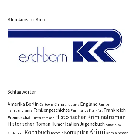
Kleinkunst u. Kino
Schlagwörter
England
Amerika
Berlin
China
Cartoons
Familie
CIA
Drama
Familiengeschichte
Frankreich
Familiendrama
Feminismus
Frankfurt
Historischer Kriminalroman
Freundschaft
Historienroman
Historischer Roman
Italien
Humor
Jugendbuch
Kalter Krieg
Krimi
Kochbuch
Korruption
Krimialroman
Komödie
Kinderbuch