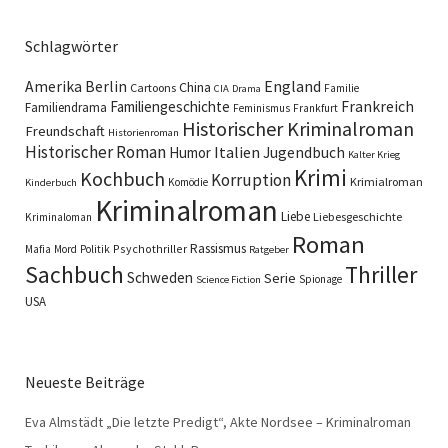
Schlagwörter
England
Amerika
Berlin
China
Cartoons
Familie
CIA
Drama
Familiengeschichte
Frankreich
Familiendrama
Feminismus
Frankfurt
Historischer Kriminalroman
Freundschaft
Historienroman
Historischer Roman
Italien
Humor
Jugendbuch
Kalter Krieg
Krimi
Kochbuch
Korruption
Krimialroman
Komödie
Kinderbuch
Kriminalroman
Liebe
Liebesgeschichte
Kriminaloman
Roman
Rassismus
Psychothriller
Mafia
Mord
Politik
Ratgeber
Sachbuch
Thriller
Schweden
Serie
Spionage
Science Fiction
USA
Neueste Beiträge
Eva Almstädt „Die letzte Predigt“, Akte Nordsee – Kriminalroman