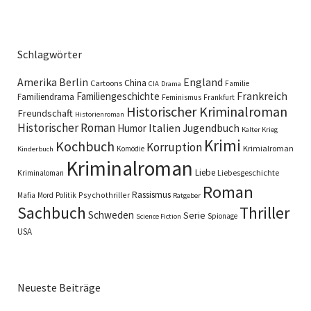
Schlagwörter
England
Amerika
Berlin
China
Cartoons
Familie
CIA
Drama
Familiengeschichte
Frankreich
Familiendrama
Feminismus
Frankfurt
Historischer Kriminalroman
Freundschaft
Historienroman
Historischer Roman
Italien
Humor
Jugendbuch
Kalter Krieg
Krimi
Kochbuch
Korruption
Krimialroman
Komödie
Kinderbuch
Kriminalroman
Liebe
Liebesgeschichte
Kriminaloman
Roman
Rassismus
Psychothriller
Mafia
Mord
Politik
Ratgeber
Sachbuch
Thriller
Schweden
Serie
Spionage
Science Fiction
USA
Neueste Beiträge