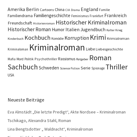
England
Amerika
Berlin
China
Cartoons
Familie
CIA
Drama
Familiengeschichte
Frankreich
Familiendrama
Feminismus
Frankfurt
Historischer Kriminalroman
Freundschaft
Historienroman
Historischer Roman
Italien
Humor
Jugendbuch
Kalter Krieg
Krimi
Kochbuch
Korruption
Krimialroman
Komödie
Kinderbuch
Kriminalroman
Liebe
Liebesgeschichte
Kriminaloman
Roman
Rassismus
Psychothriller
Mafia
Mord
Politik
Ratgeber
Sachbuch
Thriller
Schweden
Serie
Spionage
Science Fiction
USA
Neueste Beiträge
Eva Almstädt „Die letzte Predigt“, Akte Nordsee – Kriminalroman
Tschikago, Alexandra Stahl, Roman
Lina Bengtsdotter „ Waldnacht“, Kriminalroman