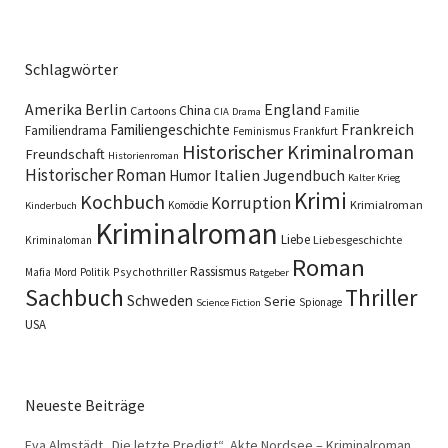
Schlagwörter
England
Amerika
Berlin
China
Cartoons
Familie
CIA
Drama
Familiengeschichte
Frankreich
Familiendrama
Feminismus
Frankfurt
Historischer Kriminalroman
Freundschaft
Historienroman
Historischer Roman
Italien
Humor
Jugendbuch
Kalter Krieg
Krimi
Kochbuch
Korruption
Krimialroman
Komödie
Kinderbuch
Kriminalroman
Liebe
Liebesgeschichte
Kriminaloman
Roman
Rassismus
Psychothriller
Mafia
Mord
Politik
Ratgeber
Sachbuch
Thriller
Schweden
Serie
Spionage
Science Fiction
USA
Neueste Beiträge
Eva Almstädt „Die letzte Predigt“, Akte Nordsee – Kriminalroman