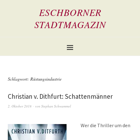
ESCHBORNER
STADTMAGAZIN
Schlagwort:
Rüstungsindustrie
Christian v. Dithfurt: Schattenmänner
2. Oktober 2018
von
Stephan Schwammel
Wer die Thriller um den