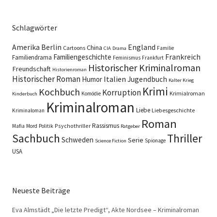
Schlagwörter
England
Amerika
Berlin
China
Cartoons
Familie
CIA
Drama
Familiengeschichte
Frankreich
Familiendrama
Feminismus
Frankfurt
Historischer Kriminalroman
Freundschaft
Historienroman
Historischer Roman
Italien
Humor
Jugendbuch
Kalter Krieg
Krimi
Kochbuch
Korruption
Krimialroman
Komödie
Kinderbuch
Kriminalroman
Liebe
Liebesgeschichte
Kriminaloman
Roman
Rassismus
Psychothriller
Mafia
Mord
Politik
Ratgeber
Sachbuch
Thriller
Schweden
Serie
Spionage
Science Fiction
USA
Neueste Beiträge
Eva Almstädt „Die letzte Predigt“, Akte Nordsee – Kriminalroman