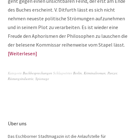
geht gegen einen unsichtbaren Feind, der erst am Ende
des Buches erscheint. V. Ditfurth lässt es sich nicht
nehmen neueste politische Strömungen aufzunehmen
und in seinem Plot zu verarbeiten. Es ist wieder eine
Freude den Aphorismen der Philosophen zu lauschen die
der belesene Kommissar reihenweise vom Stapel lässt.
Weiterlesen
Kategorie
Buchbesprechungen
Schlagwörter
Berlin
,
Kriminalroman
,
Panzer
,
Rüstungsindustrie
,
Spionage
Über uns
Das Eschborner Stadtmagazin ist die Anlaufstelle für