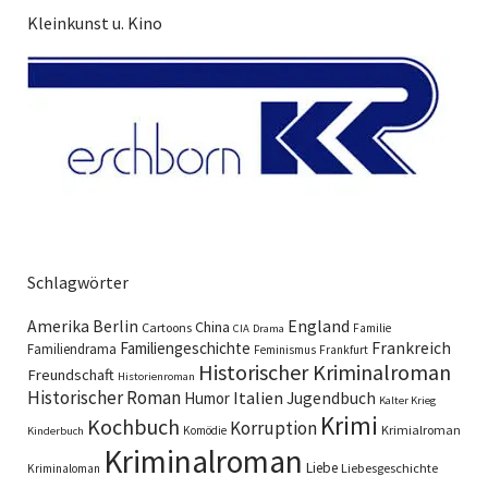
Kleinkunst u. Kino
Schlagwörter
England
Amerika
Berlin
China
Cartoons
Familie
CIA
Drama
Familiengeschichte
Frankreich
Familiendrama
Feminismus
Frankfurt
Historischer Kriminalroman
Freundschaft
Historienroman
Historischer Roman
Italien
Humor
Jugendbuch
Kalter Krieg
Krimi
Kochbuch
Korruption
Krimialroman
Komödie
Kinderbuch
Kriminalroman
Liebe
Liebesgeschichte
Kriminaloman