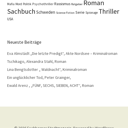
Roman
Rassismus
Psychothriller
Mafia
Mord
Politik
Ratgeber
Sachbuch
Thriller
Schweden
Serie
Spionage
Science Fiction
USA
Neueste Beiträge
Eva Almstädt „Die letzte Predigt“, Akte Nordsee – Kriminalroman
Tschikago, Alexandra Stahl, Roman
Lina Bengtsdotter „ Waldnacht“, Kriminalroman
Ein unglücklicher Tod, Peter Grainger,
Ewald Arenz , „FÜNF, SECHS, SIEBEN, ACHT“, Roman
© 2026
Eschborner Stadtmagazin.
Powered by
WordPress