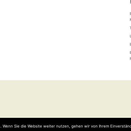
y
WordPress
Theme: Weta von
Elmastudio
.
. Wenn Sie die Website weiter nutzen, gehen wir von Ihrem Einverständ