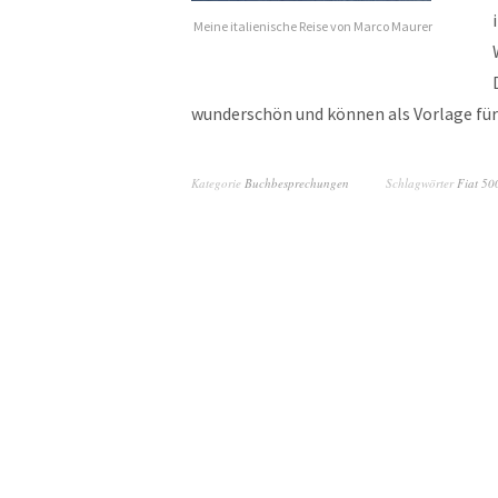
Meine italienische Reise von Marco Maurer
wunderschön und können als Vorlage fü
Kategorie
Buchbesprechungen
Schlagwörter
Fiat 50