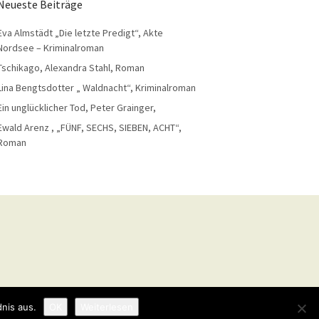
Neueste Beiträge
Eva Almstädt „Die letzte Predigt“, Akte
Nordsee – Kriminalroman
Tschikago, Alexandra Stahl, Roman
Lina Bengtsdotter „ Waldnacht“, Kriminalroman
Ein unglücklicher Tod, Peter Grainger,
Ewald Arenz , „FÜNF, SECHS, SIEBEN, ACHT“,
Roman
nis aus.
OK
Weiterlesen