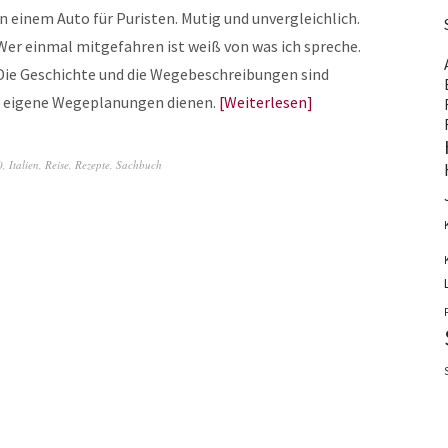
in einem Auto für Puristen. Mutig und unvergleichlich.
Wer einmal mitgefahren ist weiß von was ich spreche.
Die Geschichte und die Wegebeschreibungen sind
r eigene Wegeplanungen dienen.
Weiterlesen
0
,
Italien
,
Reise
,
Rezepte
,
Sachbuch