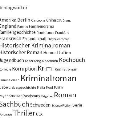
Schlagwörter
Amerika
Berlin
China
Cartoons
CIA
Drama
England
Familiendrama
Familie
Familiengeschichte
Feminismus
Frankfurt
Frankreich
Freundschaft
Historienroman
Historischer Kriminalroman
Historischer Roman
Italien
Humor
Kochbuch
Jugendbuch
Kalter Krieg
Kinderbuch
Krimi
Korruption
Krimialroman
Komödie
Kriminalroman
Kriminaloman
Liebe
Liebesgeschichte
Mafia
Mord
Politik
Roman
Rassismus
Psychothriller
Ratgeber
Sachbuch
Schweden
Serie
Science Fiction
Thriller
USA
Spionage