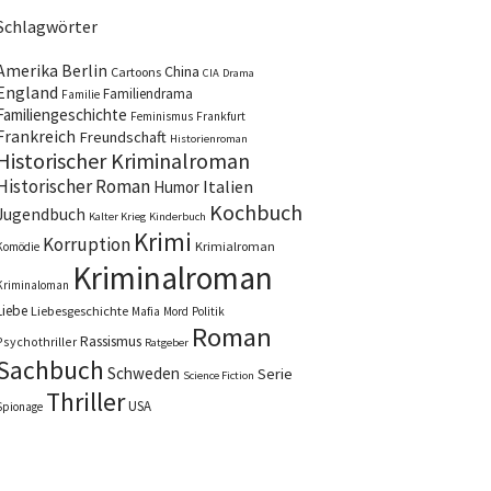
Schlagwörter
Amerika
Berlin
China
Cartoons
CIA
Drama
England
Familiendrama
Familie
Familiengeschichte
Feminismus
Frankfurt
Frankreich
Freundschaft
Historienroman
Historischer Kriminalroman
Historischer Roman
Italien
Humor
Kochbuch
Jugendbuch
Kalter Krieg
Kinderbuch
Krimi
Korruption
Krimialroman
Komödie
Kriminalroman
Kriminaloman
Liebe
Liebesgeschichte
Mafia
Mord
Politik
Roman
Rassismus
Psychothriller
Ratgeber
Sachbuch
Schweden
Serie
Science Fiction
Thriller
USA
Spionage