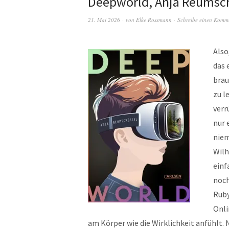
Deepworld, Anja Reumsch
21. Mai 2026
von
Elke Rossmann
Schreibe einen Komm
Also
das 
brau
zu l
verr
nur 
niem
Wilh
einf
noch
Ruby
Onli
am Körper wie die Wirklichkeit anfühlt. N