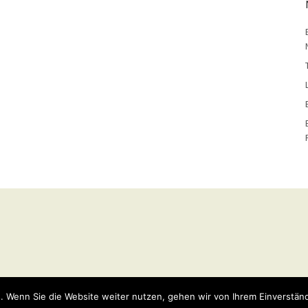
y
WordPress
Theme: Weta von
Elmastudio
.
. Wenn Sie die Website weiter nutzen, gehen wir von Ihrem Einverständ