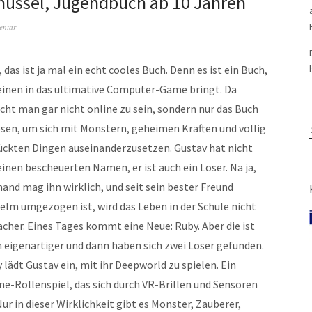
üssel, Jugendbuch ab 10 Jahren
entar
, das ist ja mal ein echt cooles Buch. Denn es ist ein Buch,
einen in das ultimative Computer-Game bringt. Da
cht man gar nicht online zu sein, sondern nur das Buch
esen, um sich mit Monstern, geheimen Kräften und völlig
ückten Dingen auseinanderzusetzen. Gustav hat nicht
einen bescheuerten Namen, er ist auch ein Loser. Na ja,
and mag ihn wirklich, und seit sein bester Freund
elm umgezogen ist, wird das Leben in der Schule nicht
acher. Eines Tages kommt eine Neue: Ruby. Aber die ist
 eigenartiger und dann haben sich zwei Loser gefunden.
 lädt Gustav ein, mit ihr Deepworld zu spielen. Ein
ne-Rollenspiel, das sich durch VR-Brillen und Sensoren
ur in dieser Wirklichkeit gibt es Monster, Zauberer,