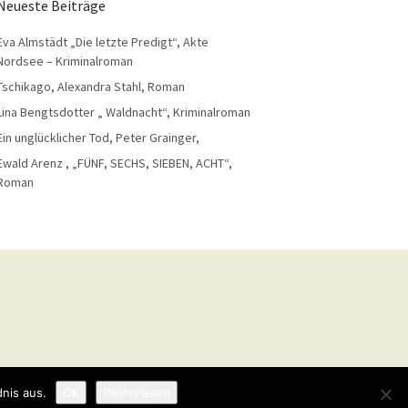
Neueste Beiträge
Eva Almstädt „Die letzte Predigt“, Akte
Nordsee – Kriminalroman
Tschikago, Alexandra Stahl, Roman
Lina Bengtsdotter „ Waldnacht“, Kriminalroman
Ein unglücklicher Tod, Peter Grainger,
Ewald Arenz , „FÜNF, SECHS, SIEBEN, ACHT“,
Roman
nis aus.
OK
Weiterlesen