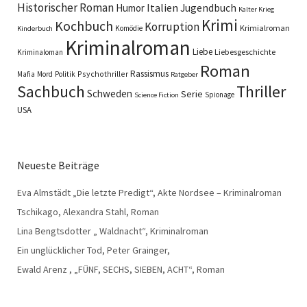
Historischer Roman
Italien
Humor
Jugendbuch
Kalter Krieg
Krimi
Kochbuch
Korruption
Krimialroman
Komödie
Kinderbuch
Kriminalroman
Liebe
Liebesgeschichte
Kriminaloman
Roman
Rassismus
Psychothriller
Mafia
Mord
Politik
Ratgeber
Sachbuch
Thriller
Schweden
Serie
Spionage
Science Fiction
USA
Neueste Beiträge
Eva Almstädt „Die letzte Predigt“, Akte Nordsee – Kriminalroman
Tschikago, Alexandra Stahl, Roman
Lina Bengtsdotter „ Waldnacht“, Kriminalroman
Ein unglücklicher Tod, Peter Grainger,
Ewald Arenz , „FÜNF, SECHS, SIEBEN, ACHT“, Roman