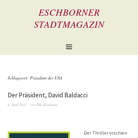
ESCHBORNER
STADTMAGAZIN
Schlagwort:
Präsident der USA
Der Präsident, David Baldacci
6. April 2021
von
Elke Rossmann
Der Thriller erschien