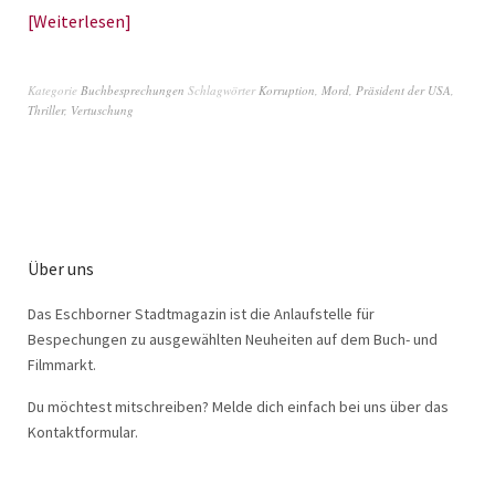
Weiterlesen
Kategorie
Buchbesprechungen
Schlagwörter
Korruption
,
Mord
,
Präsident der USA
,
Thriller
,
Vertuschung
Über uns
Das Eschborner Stadtmagazin ist die Anlaufstelle für
Bespechungen zu ausgewählten Neuheiten auf dem Buch- und
Filmmarkt.
Du möchtest mitschreiben? Melde dich einfach bei uns über das
Kontaktformular.