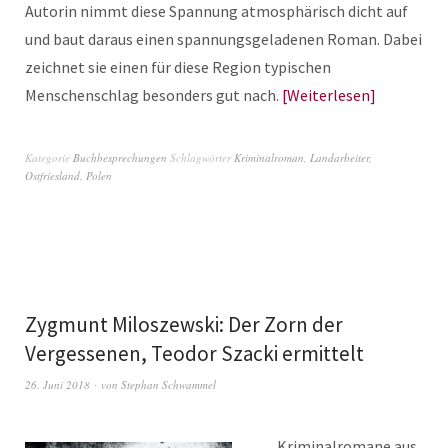
Autorin nimmt diese Spannung atmosphärisch dicht auf
und baut daraus einen spannungsgeladenen Roman. Dabei
zeichnet sie einen für diese Region typischen
Menschenschlag besonders gut nach.
Weiterlesen
Kategorie
Buchbesprechungen
Schlagwörter
Kriminalroman
,
Landarbeiter
,
Ostfriesland
,
Polen
Zygmunt Miloszewski: Der Zorn der
Vergessenen, Teodor Szacki ermittelt
26. Juni 2018
von
Stephan Schwammel
Kriminalromane aus