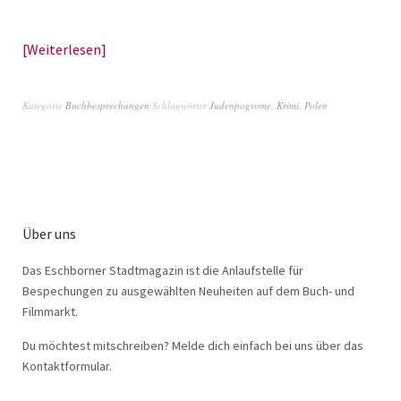
Weiterlesen
Kategorie
Buchbesprechungen
Schlagwörter
Judenpogrome
,
Krimi
,
Polen
Über uns
Das Eschborner Stadtmagazin ist die Anlaufstelle für
Bespechungen zu ausgewählten Neuheiten auf dem Buch- und
Filmmarkt.
Du möchtest mitschreiben? Melde dich einfach bei uns über das
Kontaktformular.