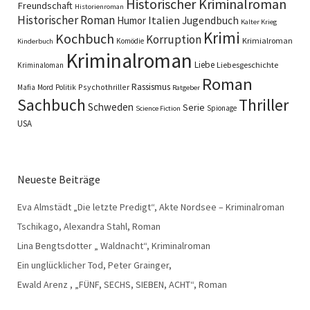
Historischer Kriminalroman
Freundschaft
Historienroman
Historischer Roman
Italien
Humor
Jugendbuch
Kalter Krieg
Krimi
Kochbuch
Korruption
Krimialroman
Komödie
Kinderbuch
Kriminalroman
Liebe
Liebesgeschichte
Kriminaloman
Roman
Rassismus
Psychothriller
Mafia
Mord
Politik
Ratgeber
Sachbuch
Thriller
Schweden
Serie
Spionage
Science Fiction
USA
Neueste Beiträge
Eva Almstädt „Die letzte Predigt“, Akte Nordsee – Kriminalroman
Tschikago, Alexandra Stahl, Roman
Lina Bengtsdotter „ Waldnacht“, Kriminalroman
Ein unglücklicher Tod, Peter Grainger,
Ewald Arenz , „FÜNF, SECHS, SIEBEN, ACHT“, Roman