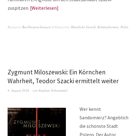
zuspitzen.
Weiterlesen
Kategorie
Buchbesprechungen
Schlagwörter
Häusliche Gewalt
,
Kriminalroman
,
Polen
Zygmunt Miloszewski: Ein Körnchen
Wahrheit, Teodor Szacki ermittelt weiter
9. August 2016
von
Stephan Schwammel
Wer kennt
Sandomierz? Angeblich
die schönste Stadt
Polens. Der Autor