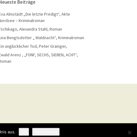
Neueste Beiträge
Eva Almstädt „Die letzte Predigt“, Akte
Nordsee – Kriminalroman
Tschikago, Alexandra Stahl, Roman
Lina Bengtsdotter „ Waldnacht“, Kriminalroman
Ein unglücklicher Tod, Peter Grainger,
Ewald Arenz , „FÜNF, SECHS, SIEBEN, ACHT“,
Roman
nis aus.
OK
Weiterlesen