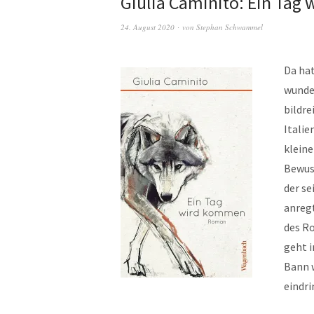
Giulia Caminito: Ein Ta
24. August 2020
von
Stephan Schwammel
Da hat
wunde
bildre
Italie
kleine
Bewus
der s
anregt
des Ro
geht i
Bann w
eindri