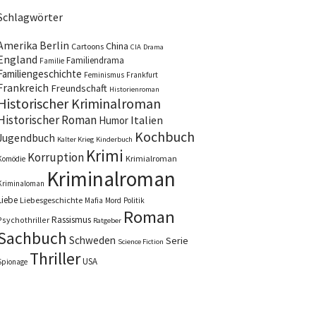
Schlagwörter
Amerika
Berlin
China
Cartoons
CIA
Drama
England
Familiendrama
Familie
Familiengeschichte
Feminismus
Frankfurt
Frankreich
Freundschaft
Historienroman
Historischer Kriminalroman
Historischer Roman
Italien
Humor
Kochbuch
Jugendbuch
Kalter Krieg
Kinderbuch
Krimi
Korruption
Krimialroman
Komödie
Kriminalroman
Kriminaloman
Liebe
Liebesgeschichte
Mafia
Mord
Politik
Roman
Rassismus
Psychothriller
Ratgeber
Sachbuch
Schweden
Serie
Science Fiction
Thriller
USA
Spionage