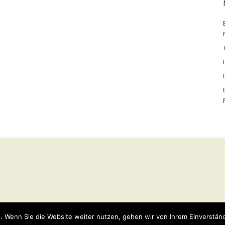
y
WordPress
Theme: Weta von
Elmastudio
.
. Wenn Sie die Website weiter nutzen, gehen wir von Ihrem Einverständ