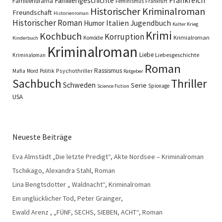
Familiengeschichte
Frankreich
Familiendrama
Feminismus
Frankfurt
Historischer Kriminalroman
Freundschaft
Historienroman
Historischer Roman
Italien
Humor
Jugendbuch
Kalter Krieg
Krimi
Kochbuch
Korruption
Krimialroman
Komödie
Kinderbuch
Kriminalroman
Liebe
Liebesgeschichte
Kriminaloman
Roman
Rassismus
Psychothriller
Mafia
Mord
Politik
Ratgeber
Sachbuch
Thriller
Schweden
Serie
Spionage
Science Fiction
USA
Neueste Beiträge
Eva Almstädt „Die letzte Predigt“, Akte Nordsee – Kriminalroman
Tschikago, Alexandra Stahl, Roman
Lina Bengtsdotter „ Waldnacht“, Kriminalroman
Ein unglücklicher Tod, Peter Grainger,
Ewald Arenz , „FÜNF, SECHS, SIEBEN, ACHT“, Roman