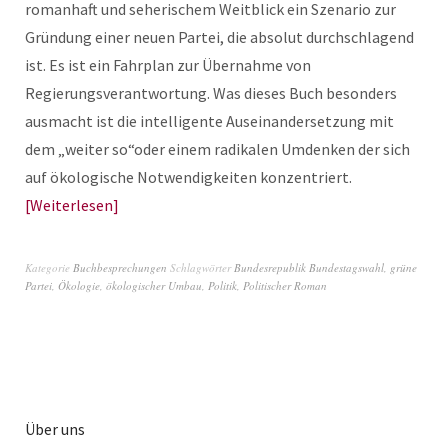
romanhaft und seherischem Weitblick ein Szenario zur
Gründung einer neuen Partei, die absolut durchschlagend
ist. Es ist ein Fahrplan zur Übernahme von
Regierungsverantwortung. Was dieses Buch besonders
ausmacht ist die intelligente Auseinandersetzung mit
dem „weiter so“oder einem radikalen Umdenken der sich
auf ökologische Notwendigkeiten konzentriert.
Weiterlesen
Kategorie
Buchbesprechungen
Schlagwörter
Bundesrepublik Bundestagswahl
,
grüne
Partei
,
Ökologie
,
ökologischer Umbau
,
Politik
,
Politischer Roman
Über uns