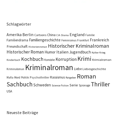
Schlagwörter
England
Amerika
Berlin
China
Cartoons
Familie
CIA
Drama
Familiengeschichte
Frankreich
Familiendrama
Feminismus
Frankfurt
Historischer Kriminalroman
Freundschaft
Historienroman
Historischer Roman
Italien
Humor
Jugendbuch
Kalter Krieg
Krimi
Kochbuch
Korruption
Krimialroman
Komödie
Kinderbuch
Kriminalroman
Liebe
Liebesgeschichte
Kriminaloman
Roman
Rassismus
Psychothriller
Mafia
Mord
Politik
Ratgeber
Sachbuch
Thriller
Schweden
Serie
Spionage
Science Fiction
USA
Neueste Beiträge