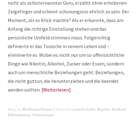
nicht als selbsternannter Guru, erzählt ohne erhobenen
Zeigefinger und scheint schonungslos ehrlich zu sein. Der
Moment, als es Klick machte? Als er erkannte, dass am
Anfang die richtige Einstellung stehen und das
persönliche Umfeld stimmen muss. Folgerichtig
definierte er das Toxische in seinem Leben und –
eliminierte es. Wobei es nicht nur um so offensichtliche
Dinge wie Nikotin, Alkohol, Zucker oder Essen, sondern
auch um menschliche Beziehungen geht. Beziehungen,
die nicht guttun, die herunterziehen und die beendet
werden sollten.
Weiterlesen
Kategorie
Buchbesprechungen
Schlagwörter
gesundes Leben
,
Ratgeber
,
Sachbuch
,
Selbsterfahrung
,
Veränderungen