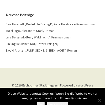
Neueste Beiträge
Eva Almstädt „Die letzte Predigt“, Akte Nordsee – Kriminalroman
Tschikago, Alexandra Stahl, Roman
Lina Bengtsdotter „ Waldnacht“, Kriminalroman
Ein unglücklicher Tod, Peter Grainger,
Ewald Arenz , „FÜNF, SECHS, SIEBEN, ACHT“, Roman
© 2026
Eschborner Stadtmagazin.
Powered by
WordPress
Theme: Weta von
Elmastudio
.
Diese Website benutzt Cookies. Wenn Sie die Website weiter
nutzen, gehen wir von Ihrem Einverständnis aus.