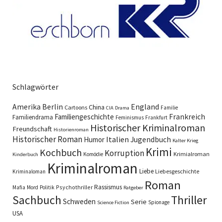
Schlagwörter
England
Amerika
Berlin
China
Cartoons
Familie
CIA
Drama
Familiengeschichte
Frankreich
Familiendrama
Feminismus
Frankfurt
Historischer Kriminalroman
Freundschaft
Historienroman
Historischer Roman
Italien
Humor
Jugendbuch
Kalter Krieg
Krimi
Kochbuch
Korruption
Krimialroman
Komödie
Kinderbuch
Kriminalroman
Liebe
Liebesgeschichte
Kriminaloman
Roman
Rassismus
Psychothriller
Mafia
Mord
Politik
Ratgeber
Sachbuch
Thriller
Schweden
Serie
Spionage
Science Fiction
USA