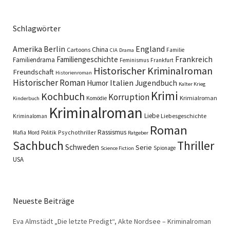
Schlagwörter
England
Amerika
Berlin
China
Cartoons
Familie
CIA
Drama
Familiengeschichte
Frankreich
Familiendrama
Feminismus
Frankfurt
Historischer Kriminalroman
Freundschaft
Historienroman
Historischer Roman
Italien
Humor
Jugendbuch
Kalter Krieg
Krimi
Kochbuch
Korruption
Krimialroman
Komödie
Kinderbuch
Kriminalroman
Liebe
Liebesgeschichte
Kriminaloman
Roman
Rassismus
Psychothriller
Mafia
Mord
Politik
Ratgeber
Sachbuch
Thriller
Schweden
Serie
Spionage
Science Fiction
USA
Neueste Beiträge
Eva Almstädt „Die letzte Predigt“, Akte Nordsee – Kriminalroman