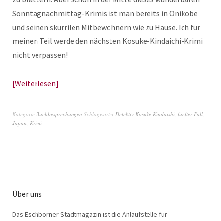
Sonntagnachmittag-Krimis ist man bereits in Onikobe
und seinen skurrilen Mitbewohnern wie zu Hause. Ich für
meinen Teil werde den nächsten Kosuke-Kindaichi-Krimi
nicht verpassen!
Weiterlesen
Kategorie
Buchbesprechungen
Schlagwörter
Detektiv Kosuke Kindaishi
,
fünfter Fall
,
Japan
,
Krimi
Über uns
Das Eschborner Stadtmagazin ist die Anlaufstelle für