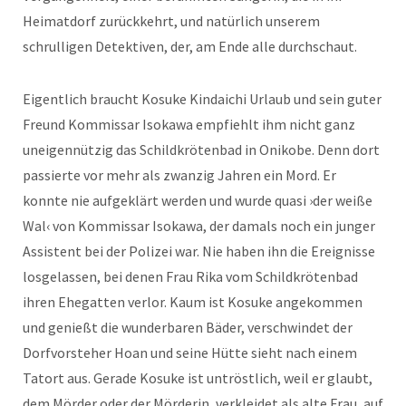
Heimatdorf zurückkehrt, und natürlich unserem
schrulligen Detektiven, der, am Ende alle durchschaut.
Eigentlich braucht Kosuke Kindaichi Urlaub und sein guter
Freund Kommissar Isokawa empfiehlt ihm nicht ganz
uneigennützig das Schildkrötenbad in Onikobe. Denn dort
passierte vor mehr als zwanzig Jahren ein Mord. Er
konnte nie aufgeklärt werden und wurde quasi ›der weiße
Wal‹ von Kommissar Isokawa, der damals noch ein junger
Assistent bei der Polizei war. Nie haben ihn die Ereignisse
losgelassen, bei denen Frau Rika vom Schildkrötenbad
ihren Ehegatten verlor. Kaum ist Kosuke angekommen
und genießt die wunderbaren Bäder, verschwindet der
Dorfvorsteher Hoan und seine Hütte sieht nach einem
Tatort aus. Gerade Kosuke ist untröstlich, weil er glaubt,
dem Mörder oder der Mörderin, verkleidet als alte Frau, auf