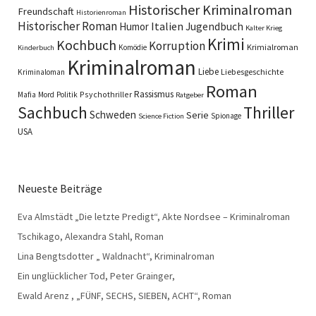
Historischer Kriminalroman
Freundschaft
Historienroman
Historischer Roman
Italien
Humor
Jugendbuch
Kalter Krieg
Krimi
Kochbuch
Korruption
Krimialroman
Komödie
Kinderbuch
Kriminalroman
Liebe
Liebesgeschichte
Kriminaloman
Roman
Rassismus
Psychothriller
Mafia
Mord
Politik
Ratgeber
Sachbuch
Thriller
Schweden
Serie
Spionage
Science Fiction
USA
Neueste Beiträge
Eva Almstädt „Die letzte Predigt“, Akte Nordsee – Kriminalroman
Tschikago, Alexandra Stahl, Roman
Lina Bengtsdotter „ Waldnacht“, Kriminalroman
Ein unglücklicher Tod, Peter Grainger,
Ewald Arenz , „FÜNF, SECHS, SIEBEN, ACHT“, Roman