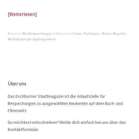
Weiterlesen
Kategorie
Buchbesprechungen
Schlagwörter
Comic
,
Fachwissen
,
Humor
,
Ratgeber
,
Wechseljahre für Anfänngerinnen
Über uns
Das Eschborner Stadtmagazin ist die Anlaufstelle für
Bespechungen zu ausgewählten Neuheiten auf dem Buch- und
Filmmarkt.
Du möchtest mitschreiben? Melde dich einfach bei uns über das
Kontaktformular.