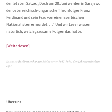
der letzten Sätze: „Doch am 28.Juni werden in Sarajewo
der österreichisch-ungarische Thronfolger Franz
Ferdinand und sein Frau von einem serbischen
Nationalisten ermordet. …“ Und wir Leser wissen
natürlich, welch grausame Folgen das hatte.
Weiterlesen
Kategorie
Buchbesprechungen
Schlagwörter
1865-1914
,
drei Lebensgeschichten
,
Eifel
Über uns