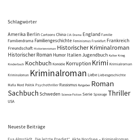
Schlagwörter
England
Amerika
Berlin
China
Cartoons
Familie
CIA
Drama
Familiengeschichte
Frankreich
Familiendrama
Feminismus
Frankfurt
Historischer Kriminalroman
Freundschaft
Historienroman
Historischer Roman
Italien
Humor
Jugendbuch
Kalter Krieg
Krimi
Kochbuch
Korruption
Krimialroman
Komödie
Kinderbuch
Kriminalroman
Liebe
Liebesgeschichte
Kriminaloman
Roman
Rassismus
Psychothriller
Mafia
Mord
Politik
Ratgeber
Sachbuch
Thriller
Schweden
Serie
Spionage
Science Fiction
USA
Neueste Beiträge
Eva Almstädt „Die letzte Predigt“, Akte Nordsee – Kriminalroman