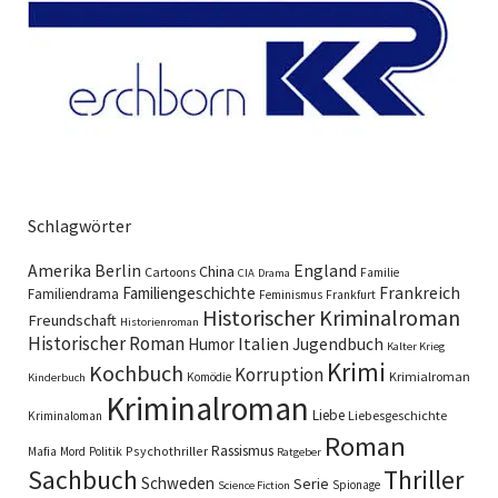
Schlagwörter
England
Amerika
Berlin
China
Cartoons
Familie
CIA
Drama
Familiengeschichte
Frankreich
Familiendrama
Feminismus
Frankfurt
Historischer Kriminalroman
Freundschaft
Historienroman
Historischer Roman
Italien
Humor
Jugendbuch
Kalter Krieg
Krimi
Kochbuch
Korruption
Krimialroman
Komödie
Kinderbuch
Kriminalroman
Liebe
Liebesgeschichte
Kriminaloman
Roman
Rassismus
Psychothriller
Mafia
Mord
Politik
Ratgeber
Sachbuch
Thriller
Schweden
Serie
Spionage
Science Fiction