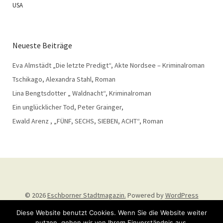
USA
Neueste Beiträge
Eva Almstädt „Die letzte Predigt“, Akte Nordsee – Kriminalroman
Tschikago, Alexandra Stahl, Roman
Lina Bengtsdotter „ Waldnacht“, Kriminalroman
Ein unglücklicher Tod, Peter Grainger,
Ewald Arenz , „FÜNF, SECHS, SIEBEN, ACHT“, Roman
© 2026
Eschborner Stadtmagazin.
Powered by
WordPress
Theme: Weta von
Elmastudio
.
Diese Website benutzt Cookies. Wenn Sie die Website weiter
nutzen, gehen wir von Ihrem Einverständnis aus.