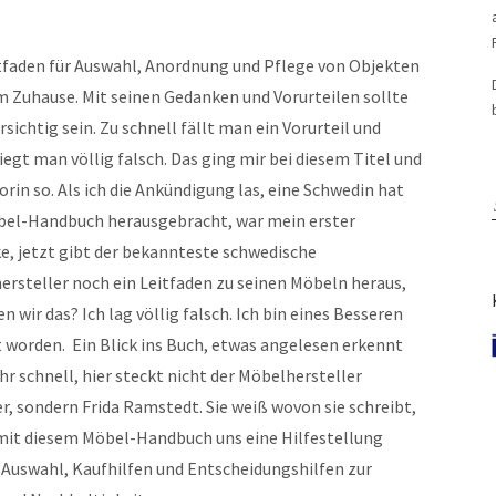
itfaden für Auswahl, Anordnung und Pflege von Objekten
m Zuhause. Mit seinen Gedanken und Vorurteilen sollte
sichtig sein. Zu schnell fällt man ein Vorurteil und
iegt man völlig falsch. Das ging mir bei diesem Titel und
orin so. Als ich die Ankündigung las, eine Schwedin hat
bel-Handbuch herausgebracht, war mein erster
e, jetzt gibt der bekannteste schwedische
rsteller noch ein Leitfaden zu seinen Möbeln heraus,
n wir das? Ich lag völlig falsch. Ich bin eines Besseren
 worden. Ein Blick ins Buch, etwas angelesen erkennt
r schnell, hier steckt nicht der Möbelhersteller
r, sondern Frida Ramstedt. Sie weiß wovon sie schreibt,
 mit diesem Möbel-Handbuch uns eine Hilfestellung
Auswahl, Kaufhilfen und Entscheidungshilfen zur