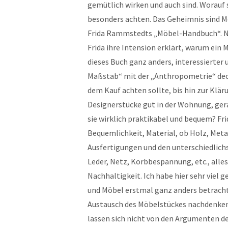
gemütlich wirken und auch sind. Worau
besonders achten. Das Geheimnis sind Möb
Frida Rammstedts „Möbel-Handbuch“. Nat
Frida ihre Intension erklärt, warum ein
dieses Buch ganz anders, interessierter
Maßstab“ mit der „Anthropometrie“ deckt
dem Kauf achten sollte, bis hin zur Klä
Designerstücke gut in der Wohnung, ger
sie wirklich praktikabel und bequem? Fr
Bequemlichkeit, Material, ob Holz, Metal
Ausfertigungen und den unterschiedlichs
Leder, Netz, Korbbespannung, etc., alles
Nachhaltigkeit. Ich habe hier sehr viel 
und Möbel erstmal ganz anders betracht
Austausch des Möbelstückes nachdenken.
lassen sich nicht von den Argumenten des