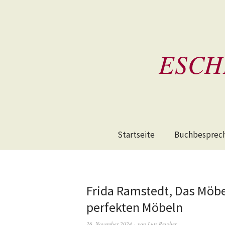
ESCH
Startseite
Buchbesprec
Frida Ramstedt, Das Möb
perfekten Möbeln
26. November 2024
von
Lutz Reigber