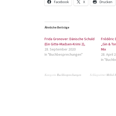
Facebook
X
Drucken
Ähnliche Beiträge
Frida Gronover: Dänische Schuld
Frédéric 
(Ein Gitte-Madsen-Krimi 2),
„Gin & To
28. September 2020
Mix
In "Buchbesprechungen"
28. April 
In "Buch
Kategorie
Buchbesprechungen
Schlagwörter
Möbel-