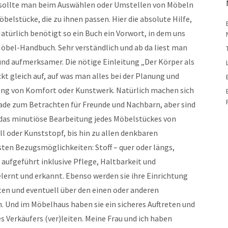
f sollte man beim Auswählen oder Umstellen von Möbeln
elstücke, die zu ihnen passen. Hier die absolute Hilfe,
ürlich benötigt so ein Buch ein Vorwort, in dem uns
 Möbel-Handbuch. Sehr verständlich und ab da liest man
 und aufmerksamer. Die nötige Einleitung „Der Körper als
 gleich auf, auf was man alles bei der Planung und
rung von Komfort oder Kunstwerk. Natürlich machen sich
ade zum Betrachten für Freunde und Nachbarn, aber sind
idas minutiöse Bearbeitung jedes Möbelstückes von
l oder Kunststopf, bis hin zu allen denkbaren
ten Bezugsmöglichkeiten: Stoff – quer oder längs,
 aufgeführt inklusive Pflege, Haltbarkeit und
gelernt und erkannt. Ebenso werden sie ihre Einrichtung
en und eventuell über den einen oder anderen
 Und im Möbelhaus haben sie ein sicheres Auftreten und
 Verkäufers (ver)leiten. Meine Frau und ich haben