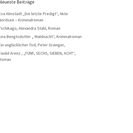
Neueste Beiträge
Eva Almstädt „Die letzte Predigt“, Akte
Nordsee – Kriminalroman
Tschikago, Alexandra Stahl, Roman
Lina Bengtsdotter „ Waldnacht“, Kriminalroman
Ein unglücklicher Tod, Peter Grainger,
Ewald Arenz , „FÜNF, SECHS, SIEBEN, ACHT“,
Roman