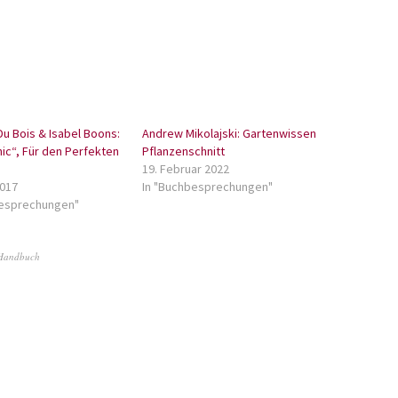
Du Bois & Isabel Boons:
Andrew Mikolajski: Gartenwissen
nic“, Für den Perfekten
Pflanzenschnitt
19. Februar 2022
2017
In "Buchbesprechungen"
besprechungen"
Handbuch