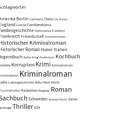
Schlagwörter
Amerika
Berlin
China
Cartoons
CIA
Drama
England
Familiendrama
Familie
Familiengeschichte
Feminismus
Frankfurt
Frankreich
Freundschaft
Historienroman
Historischer Kriminalroman
Historischer Roman
Italien
Humor
Kochbuch
Jugendbuch
Kalter Krieg
Kinderbuch
Krimi
Korruption
Krimialroman
Komödie
Kriminalroman
Kriminaloman
Liebe
Liebesgeschichte
Mafia
Mord
Politik
Roman
Rassismus
Psychothriller
Ratgeber
Sachbuch
Schweden
Serie
Science Fiction
Thriller
USA
Spionage