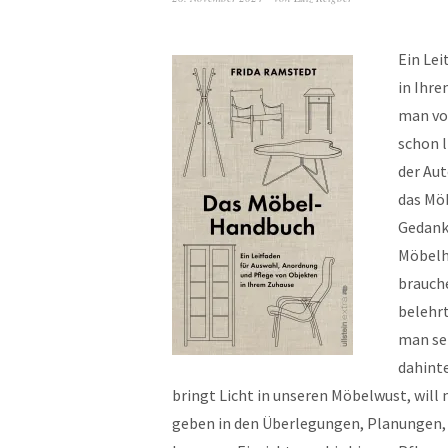
Ein Le
in Ihre
man vor
schon l
der Aut
das Mö
Gedank
Möbelhe
brauche
belehrt
man seh
dahinte
bringt Licht in unseren Möbelwust, will
geben in den Überlegungen, Planungen, 