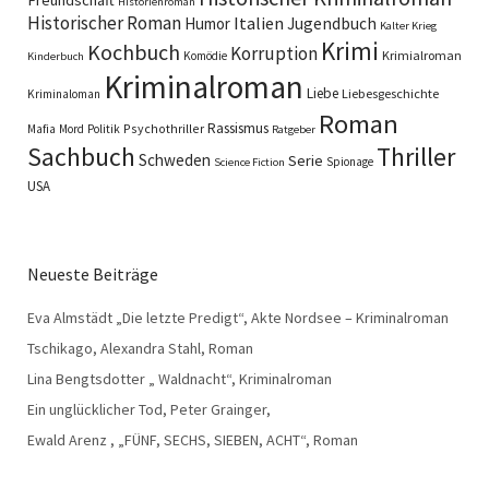
Historienroman
Historischer Roman
Italien
Humor
Jugendbuch
Kalter Krieg
Krimi
Kochbuch
Korruption
Krimialroman
Komödie
Kinderbuch
Kriminalroman
Liebe
Liebesgeschichte
Kriminaloman
Roman
Rassismus
Psychothriller
Mafia
Mord
Politik
Ratgeber
Sachbuch
Thriller
Schweden
Serie
Spionage
Science Fiction
USA
Neueste Beiträge
Eva Almstädt „Die letzte Predigt“, Akte Nordsee – Kriminalroman
Tschikago, Alexandra Stahl, Roman
Lina Bengtsdotter „ Waldnacht“, Kriminalroman
Ein unglücklicher Tod, Peter Grainger,
Ewald Arenz , „FÜNF, SECHS, SIEBEN, ACHT“, Roman