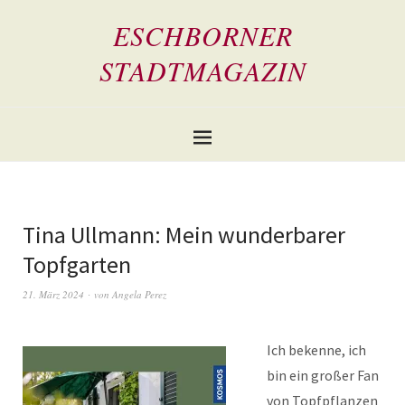
ESCHBORNER
STADTMAGAZIN
Tina Ullmann: Mein wunderbarer
Topfgarten
21. März 2024
von
Angela Perez
Ich bekenne, ich
bin ein großer Fan
von Topfpflanzen