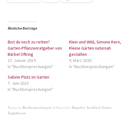
Ähnliche Beiträge
Bist du noch zu retten?
Klein und Wild, Simone Kern,
Garten-Pflanzenratgeber von
Kleine Gärten naturnah
Bärbel Oftring
gestalten
15. Januar 2019
9. März 2026
In "Buchbesprechungen"
In "Buchbesprechungen"
Sabine Platz im Garten
7. Juni 2023
In "Buchbesprechungen"
Kategorie
Buchbesprechungen
Schlagwörter
Ratgeber
,
Sachbuch Garten
,
Topfpflanzen