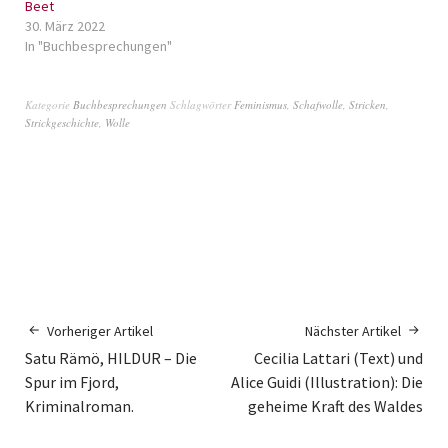
Beet
30. März 2022
In "Buchbesprechungen"
Kategorie
Buchbesprechungen
Schlagwörter
Feminismus
,
Schafwolle
,
Stricken
,
Strickgeschichte
,
Wolle
Vorheriger Artikel
Nächster Artikel
Satu Rämö, HILDUR – Die
Cecilia Lattari (Text) und
Spur im Fjord,
Alice Guidi (Illustration): Die
Kriminalroman.
geheime Kraft des Waldes