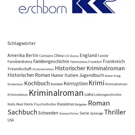
Schlagwörter
England
Amerika
Berlin
China
Cartoons
Familie
CIA
Drama
Familiengeschichte
Frankreich
Familiendrama
Feminismus
Frankfurt
Historischer Kriminalroman
Freundschaft
Historienroman
Historischer Roman
Italien
Humor
Jugendbuch
Kalter Krieg
Krimi
Kochbuch
Korruption
Krimialroman
Komödie
Kinderbuch
Kriminalroman
Liebe
Liebesgeschichte
Kriminaloman
Roman
Rassismus
Psychothriller
Mafia
Mord
Politik
Ratgeber
Sachbuch
Thriller
Schweden
Serie
Spionage
Science Fiction
USA