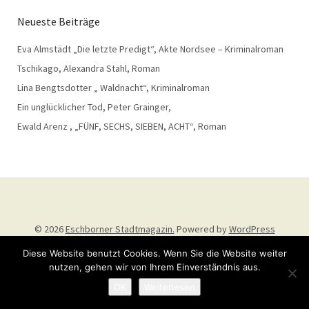
Neueste Beiträge
Eva Almstädt „Die letzte Predigt“, Akte Nordsee – Kriminalroman
Tschikago, Alexandra Stahl, Roman
Lina Bengtsdotter „ Waldnacht“, Kriminalroman
Ein unglücklicher Tod, Peter Grainger,
Ewald Arenz , „FÜNF, SECHS, SIEBEN, ACHT“, Roman
© 2026
Eschborner Stadtmagazin.
Powered by
WordPress
Theme: Weta von
Elmastudio
.
Diese Website benutzt Cookies. Wenn Sie die Website weiter
nutzen, gehen wir von Ihrem Einverständnis aus.
OK
Weiterlesen