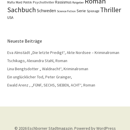
Roman
Rassismus
Psychothriller
Mafia
Mord
Politik
Ratgeber
Sachbuch
Thriller
Schweden
Serie
Spionage
Science Fiction
USA
Neueste Beiträge
Eva Almstädt „Die letzte Predigt“, Akte Nordsee – Kriminalroman
Tschikago, Alexandra Stahl, Roman
Lina Bengtsdotter „ Waldnacht“, Kriminalroman
Ein unglücklicher Tod, Peter Grainger,
Ewald Arenz , „FÜNF, SECHS, SIEBEN, ACHT“, Roman
© 2026
Eschborner Stadtmagazin.
Powered by
WordPress