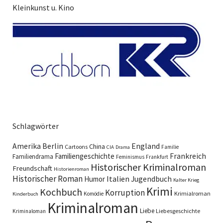
Kleinkunst u. Kino
Schlagwörter
England
Amerika
Berlin
China
Cartoons
Familie
CIA
Drama
Familiengeschichte
Frankreich
Familiendrama
Feminismus
Frankfurt
Historischer Kriminalroman
Freundschaft
Historienroman
Historischer Roman
Italien
Humor
Jugendbuch
Kalter Krieg
Krimi
Kochbuch
Korruption
Krimialroman
Komödie
Kinderbuch
Kriminalroman
Liebe
Liebesgeschichte
Kriminaloman