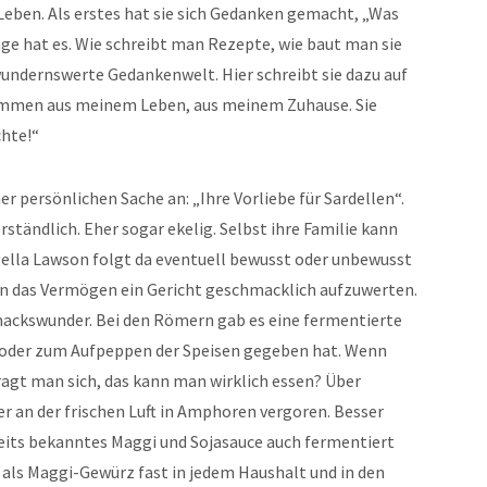
ben. Als erstes hat sie sich Gedanken gemacht, „Was
age hat es. Wie schreibt man Rezepte, wie baut man sie
wundernswerte Gedankenwelt. Hier schreibt sie dazu auf
 stammen aus meinem Leben, aus meinem Zuhause. Sie
chte!“
er persönlichen Sache an: „Ihre Vorliebe für Sardellen“.
rständlich. Eher sogar ekelig. Selbst ihre Familie kann
igella Lawson folgt da eventuell bewusst oder unbewusst
 das Vermögen ein Gericht geschmacklich aufzuwerten.
ackswunder. Bei den Römern gab es eine fermentierte
ng oder zum Aufpeppen der Speisen gegeben hat. Wenn
fragt man sich, das kann man wirklich essen? Über
 an der frischen Luft in Amphoren vergoren. Besser
seits bekanntes Maggi und Sojasauce auch fermentiert
0er als Maggi-Gewürz fast in jedem Haushalt und in den