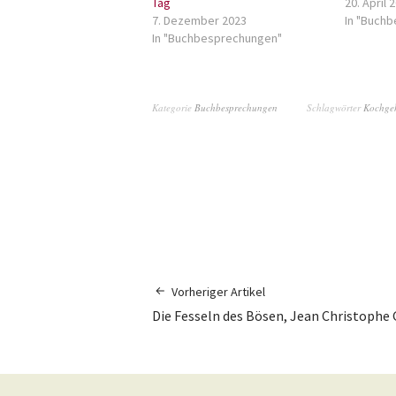
Tag
20. April 
7. Dezember 2023
In "Buch
In "Buchbesprechungen"
Kategorie
Buchbesprechungen
Schlagwörter
Kochgeh
Vorheriger Artikel
Die Fesseln des Bösen, Jean Christophe