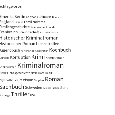
Schlagwörter
Amerika
Berlin
China
Cartoons
CIA
Drama
England
Familiendrama
Familie
Familiengeschichte
Feminismus
Frankfurt
Frankreich
Freundschaft
Historienroman
Historischer Kriminalroman
Historischer Roman
Italien
Humor
Kochbuch
Jugendbuch
Kalter Krieg
Kinderbuch
Krimi
Korruption
Krimialroman
Komödie
Kriminalroman
Kriminaloman
Liebe
Liebesgeschichte
Mafia
Mord
Politik
Roman
Rassismus
Psychothriller
Ratgeber
Sachbuch
Schweden
Serie
Science Fiction
Thriller
USA
Spionage