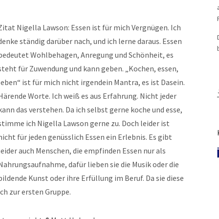
Zitat Nigella Lawson: Essen ist für mich Vergnügen. Ich
denke ständig darüber nach, und ich lerne daraus. Essen
bedeutet Wohlbehagen, Anregung und Schönheit, es
steht für Zuwendung und kann geben. „Kochen, essen,
leben“ ist für mich nicht irgendein Mantra, es ist Dasein.
Härende Worte. Ich weiß es aus Erfahrung. Nicht jeder
kann das verstehen. Da ich selbst gerne koche und esse,
stimme ich Nigella Lawson gerne zu. Doch leider ist
nicht für jeden genüsslich Essen ein Erlebnis. Es gibt
leider auch Menschen, die empfinden Essen nur als
Nahrungsaufnahme, dafür lieben sie die Musik oder die
bildende Kunst oder ihre Erfüllung im Beruf. Da sie diese
ich zur ersten Gruppe.