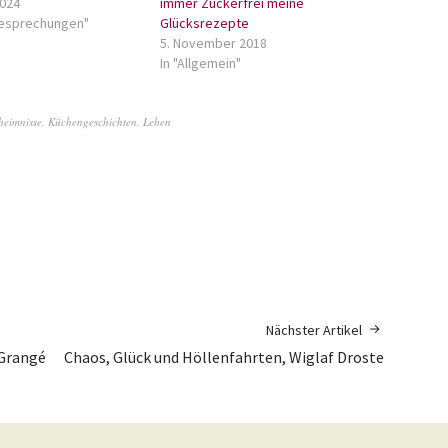
2024
immer Zuckerfrei meine
besprechungen"
Glücksrezepte
5. November 2018
In "Allgemein"
eimnisse
,
Küchengeschichten
,
Leben
Nächster Artikel
 Grangé
Chaos, Glück und Höllenfahrten, Wiglaf Droste