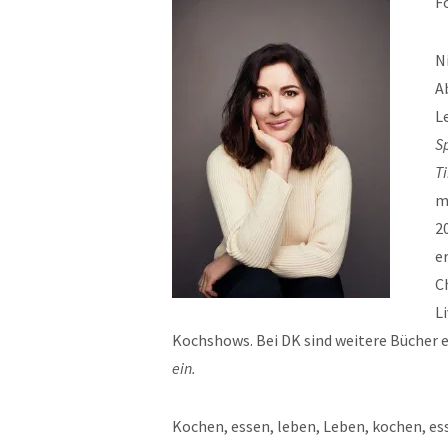
F
N
A
L
S
T
m
2
e
C
L
Kochshows. Bei DK sind weitere Bücher 
ein.
Kochen, essen, leben, Leben, kochen, es