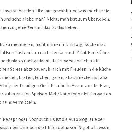
la Lawson hat den Titel ausgewählt und was möchte sie
en und schon lebt man? Nicht, man isst zum Überleben.
chen zu genießen und das ist das Leben.
cht zu meditieren, nicht immer mit Erfolg; kochen ist
ditativen Zustand am nächsten kommt. Zitat Ende. Über
 noch nie so nachgedacht. Jetzt verstehe ich mein
hen Stress abzubauen, bin ich mit Freuden in die Küche
hneiden, braten, kochen, garen, abschmecken ist also
Erfolg der freudigen Gesichter beim Essen von der Frau,
er zubereiteten Speisen. Mehr kann man nicht erwarten.
n uns vermitteln.
in Rezept oder Kochbuch. Es ist die Autobiografie der
besser beschrieben die Philosophie von Nigella Lawson