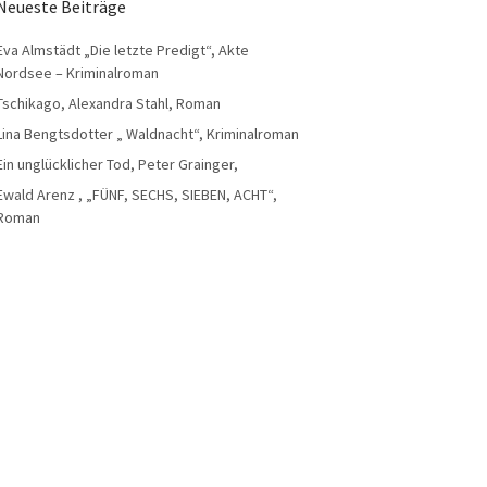
Neueste Beiträge
Eva Almstädt „Die letzte Predigt“, Akte
Nordsee – Kriminalroman
Tschikago, Alexandra Stahl, Roman
Lina Bengtsdotter „ Waldnacht“, Kriminalroman
Ein unglücklicher Tod, Peter Grainger,
Ewald Arenz , „FÜNF, SECHS, SIEBEN, ACHT“,
Roman