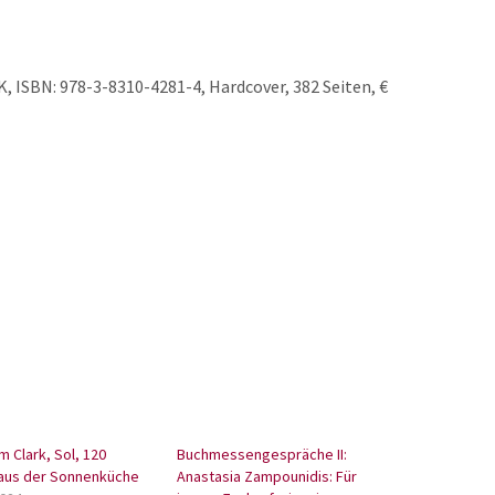
, ISBN: 978-3-8310-4281-4, Hardcover, 382 Seiten, €
 Clark, Sol, 120
Buchmessengespräche II:
aus der Sonnenküche
Anastasia Zampounidis: Für