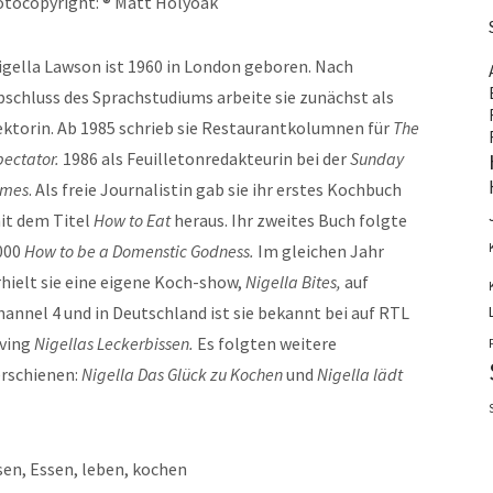
otocopyright: ® Matt Holyoak
igella Lawson ist 1960 in London geboren. Nach
bschluss des Sprachstudiums arbeite sie zunächst als
ektorin. Ab 1985 schrieb sie Restaurantkolumnen für
The
pectator.
1986 als Feuilletonredakteurin bei der
Sunday
imes
. Als freie Journalistin gab sie ihr erstes Kochbuch
it dem Titel
How to Eat
heraus. Ihr zweites Buch folgte
000
How to be a Domenstic Godness.
Im gleichen Jahr
rhielt sie eine eigene Koch-show,
Nigella Bites,
auf
hannel 4 und in Deutschland ist sie bekannt bei auf RTL
iving
Nigellas Leckerbissen.
Es folgten weitere
erschienen:
Nigella Das Glück zu Kochen
und
Nigella lädt
sen, Essen, leben, kochen