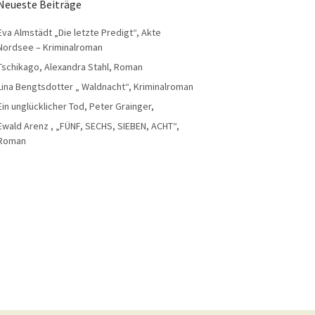
Neueste Beiträge
Eva Almstädt „Die letzte Predigt“, Akte
Nordsee – Kriminalroman
Tschikago, Alexandra Stahl, Roman
Lina Bengtsdotter „ Waldnacht“, Kriminalroman
Ein unglücklicher Tod, Peter Grainger,
Ewald Arenz , „FÜNF, SECHS, SIEBEN, ACHT“,
Roman