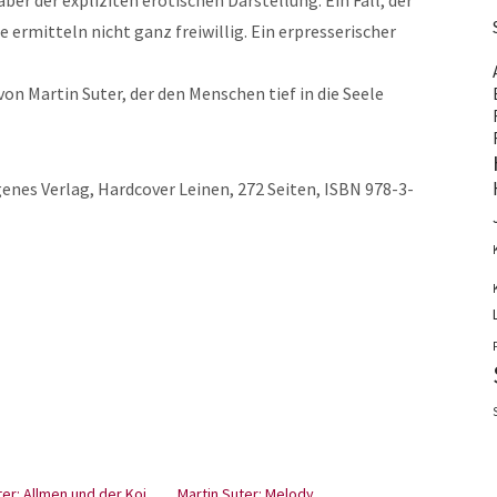
ber der expliziten erotischen Darstellung. Ein Fall, der
e ermitteln nicht ganz freiwillig. Ein erpresserischer
on Martin Suter, der den Menschen tief in die Seele
genes Verlag, Hardcover Leinen, 272 Seiten, ISBN 978-3-
ter: Allmen und der Koi
Martin Suter: Melody