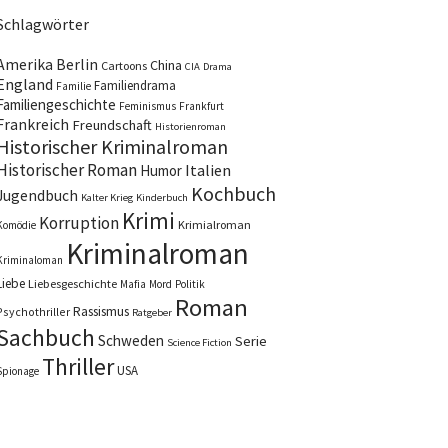
Schlagwörter
Amerika
Berlin
China
Cartoons
CIA
Drama
England
Familiendrama
Familie
Familiengeschichte
Feminismus
Frankfurt
Frankreich
Freundschaft
Historienroman
Historischer Kriminalroman
Historischer Roman
Italien
Humor
Kochbuch
Jugendbuch
Kalter Krieg
Kinderbuch
Krimi
Korruption
Krimialroman
Komödie
Kriminalroman
Kriminaloman
Liebe
Liebesgeschichte
Mafia
Mord
Politik
Roman
Rassismus
Psychothriller
Ratgeber
Sachbuch
Schweden
Serie
Science Fiction
Thriller
USA
Spionage