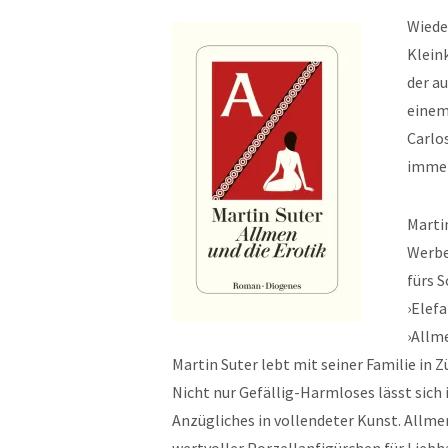
Wiede
Klein
der a
einem 
Carlos
immer 
Martin
Werbet
fürs 
›Elefa
›Allme
Martin Suter lebt mit seiner Familie in Z
Nicht nur Gefällig-Harmloses lässt sich 
Anzügliches in vollendeter Kunst. Allm