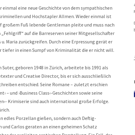
r einmal eine neue Geschichte von dem sympathischen
kriminellen und Hochstapler Allmen. Wieder einmal ist
uf großem Fuß lebende Gentleman pleite und muss nach
„Fehlgriff“ auf die Barreserven seiner Mitgesellschafter
 u. Maria zurückgreifen. Durch eine Erpressung gerät er
tiefer in einen Sumpf von Kriminalität die er nicht will.
 Suter, geboren 1948 in Zürich, arbeitete bis 1991 als
exter und Creative Director, bis er sich ausschließlich
Schreiben entschied. Seine Romane – zuletzt erschien
nt‹ – und ›Business Class‹-Geschichten sowie seine
n‹- Krimiserie sind auch international große Erfolge.
ürich.
in edles Porzellan gießen, sondern auch Deftig-
en und Carlos geraten an einen geheimen Schatz