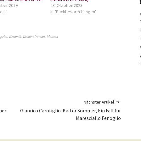
mber 2019
23. Oktober 2023
ein"
In "Buchbesprechungen"
pelei
,
Keramik
,
Kriminalroman
,
Meissen
Nächster Artikel
er:
Gianrico Carofiglio: Kalter Sommer, Ein Fall für
Maresciallo Fenoglio