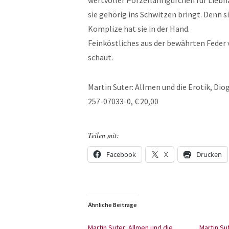
wertvoller Porzellanfigürchen für Liebha
sie gehörig ins Schwitzen bringt. Denn si
Komplize hat sie in der Hand.
Feinköstliches aus der bewährten Feder v
schaut.
Martin Suter: Allmen und die Erotik, Dio
257-07033-0, € 20,00
Teilen mit:
Facebook
X
Drucken
Ähnliche Beiträge
Martin Suter: Allmen und die
Martin Su