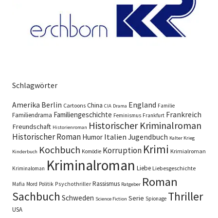
Schlagwörter
England
Amerika
Berlin
China
Cartoons
Familie
CIA
Drama
Familiengeschichte
Frankreich
Familiendrama
Feminismus
Frankfurt
Historischer Kriminalroman
Freundschaft
Historienroman
Historischer Roman
Italien
Humor
Jugendbuch
Kalter Krieg
Krimi
Kochbuch
Korruption
Krimialroman
Komödie
Kinderbuch
Kriminalroman
Liebe
Liebesgeschichte
Kriminaloman
Roman
Rassismus
Psychothriller
Mafia
Mord
Politik
Ratgeber
Sachbuch
Thriller
Schweden
Serie
Spionage
Science Fiction
USA