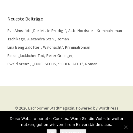
Neueste Beiträge
Eva Almstädt „Die letzte Predigt“, Akte Nordsee – Kriminalroman
Tschikago, Alexandra Stahl, Roman
Lina Bengtsdotter „ Waldnacht“, Kriminalroman
Ein unglücklicher Tod, Peter Grainger,
Ewald Arenz , „FÜNF, SECHS, SIEBEN, ACHT“, Roman
© 2026
Eschborner Stadtmagazin.
Powered by
WordPress
Theme: Weta von
Elmastudio
.
Diese Website benutzt Cookies. Wenn Sie die Website weiter
nutzen, gehen wir von Ihrem Einverständnis aus.