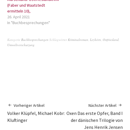
(Faber und Waatstedt
ermitteln 10),
26. April 2021
In "Buchbesprechungen"
Kategorie
Buchbesprechungen
Schlagwörter
Kriminalroman
,
Leyhörn
,
Ostfriesland
,
Umweltverschutzung
Vorheriger Artikel
Nächster Artikel
Volker Klüpfel, Michael Kobr:
Oxen Das erste Opfer, Band I
Kluftinger
der dänischen Trilogie von
Jens Henrik Jensen