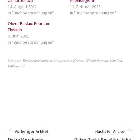
Zartbittertod
Alleinseglerin
14. August 2021
11. Februar 2023
In "Buchbesprechungen"
In "Buchbesprechungen"
Oliver Buslau: Feuer im
Elysium
9. Juni 2021
In "Buchbesprechungen"
Kategorie
Buchbesprechungen
Schlagwörter
Herrero
,
Kriminalroman
,
Namibia
,
Völkermord
Vorheriger Artikel
Nächster Artikel
Petra Morsbach:
Petra Reski: Bei aller Liebe,