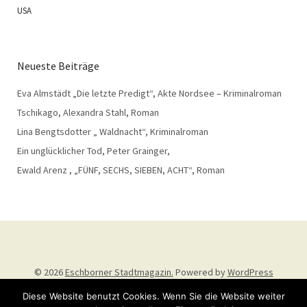
USA
Neueste Beiträge
Eva Almstädt „Die letzte Predigt“, Akte Nordsee – Kriminalroman
Tschikago, Alexandra Stahl, Roman
Lina Bengtsdotter „ Waldnacht“, Kriminalroman
Ein unglücklicher Tod, Peter Grainger,
Ewald Arenz , „FÜNF, SECHS, SIEBEN, ACHT“, Roman
© 2026
Eschborner Stadtmagazin.
Powered by
WordPress
Theme: Weta von
Elmastudio
.
Diese Website benutzt Cookies. Wenn Sie die Website weiter