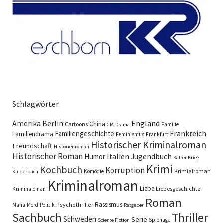
Schlagwörter
England
Amerika
Berlin
China
Cartoons
Familie
CIA
Drama
Familiengeschichte
Frankreich
Familiendrama
Feminismus
Frankfurt
Historischer Kriminalroman
Freundschaft
Historienroman
Historischer Roman
Italien
Humor
Jugendbuch
Kalter Krieg
Krimi
Kochbuch
Korruption
Krimialroman
Komödie
Kinderbuch
Kriminalroman
Liebe
Liebesgeschichte
Kriminaloman
Roman
Rassismus
Psychothriller
Mafia
Mord
Politik
Ratgeber
Sachbuch
Thriller
Schweden
Serie
Spionage
Science Fiction