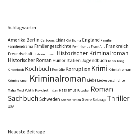
Schlagwörter
England
Amerika
Berlin
China
Cartoons
Familie
CIA
Drama
Familiengeschichte
Frankreich
Familiendrama
Feminismus
Frankfurt
Historischer Kriminalroman
Freundschaft
Historienroman
Historischer Roman
Italien
Humor
Jugendbuch
Kalter Krieg
Krimi
Kochbuch
Korruption
Krimialroman
Komödie
Kinderbuch
Kriminalroman
Liebe
Liebesgeschichte
Kriminaloman
Roman
Rassismus
Psychothriller
Mafia
Mord
Politik
Ratgeber
Sachbuch
Thriller
Schweden
Serie
Spionage
Science Fiction
USA
Neueste Beiträge