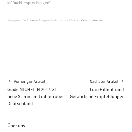
In "Buchbesprechungen"
Kategorie
Buchbesprechungen
Schlagwörter
Malerei
,
Picasso
,
Roman
Vorheriger Artikel
Nächster Artikel
Guide MICHELIN 2017: 31
Tom Hillenbrand:
neue Sterne erstrahlen über
Gefährliche Empfehlungen
Deutschland
Über uns