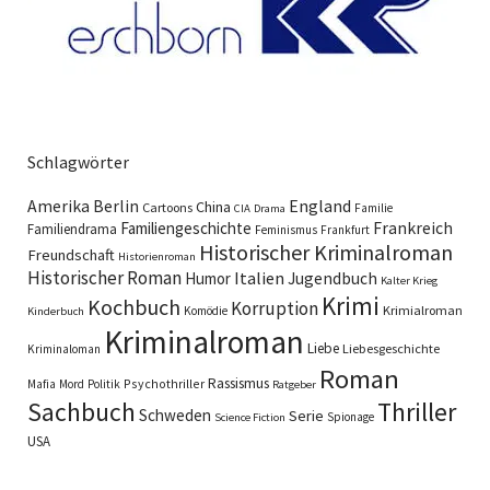
Schlagwörter
England
Amerika
Berlin
China
Cartoons
Familie
CIA
Drama
Familiengeschichte
Frankreich
Familiendrama
Feminismus
Frankfurt
Historischer Kriminalroman
Freundschaft
Historienroman
Historischer Roman
Italien
Humor
Jugendbuch
Kalter Krieg
Krimi
Kochbuch
Korruption
Krimialroman
Komödie
Kinderbuch
Kriminalroman
Liebe
Liebesgeschichte
Kriminaloman
Roman
Rassismus
Psychothriller
Mafia
Mord
Politik
Ratgeber
Sachbuch
Thriller
Schweden
Serie
Spionage
Science Fiction
USA