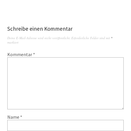
Schreibe einen Kommentar
Deine E-Mail-Adresse wird nicht veröffentlicht.
Erforderliche Felder sind mit
*
markiert
Kommentar
*
Name
*