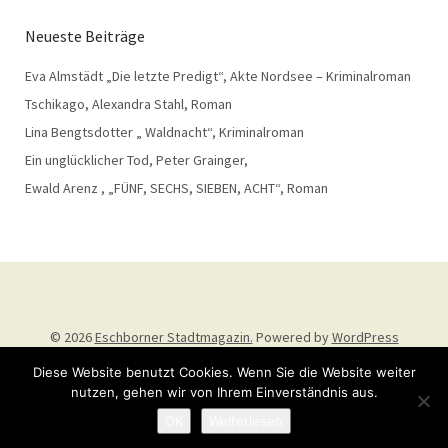
Neueste Beiträge
Eva Almstädt „Die letzte Predigt“, Akte Nordsee – Kriminalroman
Tschikago, Alexandra Stahl, Roman
Lina Bengtsdotter „ Waldnacht“, Kriminalroman
Ein unglücklicher Tod, Peter Grainger,
Ewald Arenz , „FÜNF, SECHS, SIEBEN, ACHT“, Roman
© 2026
Eschborner Stadtmagazin.
Powered by
WordPress
Theme: Weta von
Elmastudio
.
Diese Website benutzt Cookies. Wenn Sie die Website weiter
nutzen, gehen wir von Ihrem Einverständnis aus.
OK
Weiterlesen